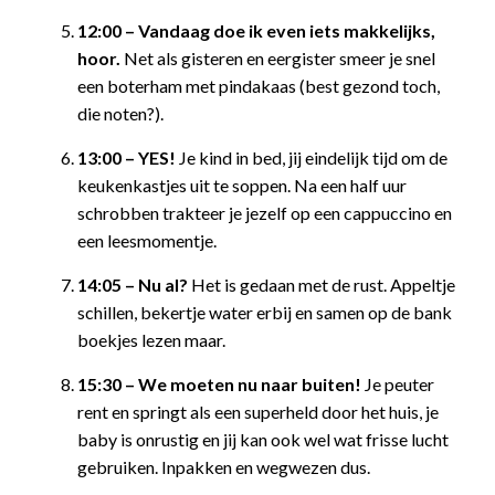
12:00 – Vandaag doe ik even iets makkelijks,
hoor.
Net als gisteren en eergister smeer je snel
een boterham met pindakaas (best gezond toch,
die noten?).
13:00 – YES!
Je kind in bed, jij eindelijk tijd om de
keukenkastjes uit te soppen. Na een half uur
schrobben trakteer je jezelf op een cappuccino en
een leesmomentje.
14:05 – Nu al?
Het is gedaan met de rust. Appeltje
schillen, bekertje water erbij en samen op de bank
boekjes lezen maar.
15:30 – We moeten nu naar buiten!
Je peuter
rent en springt als een superheld door het huis, je
baby is onrustig en jij kan ook wel wat frisse lucht
gebruiken. Inpakken en wegwezen dus.