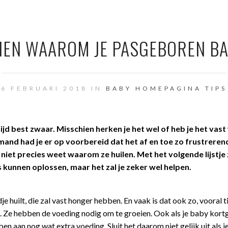
NEN WAAROM JE PASGEBOREN BA
6 FEBRUARI 2018 IN
BABY
HOMEPAGINA
TIPS
jd best zwaar. Misschien herken je het wel of heb je het vast
and had je er op voorbereid dat het af en toe zo frustrerend
e niet precies weet waarom ze huilen. Met het volgende lijstje z
 kunnen oplossen, maar het zal je zeker wel helpen.
huilt, die zal vast honger hebben. En vaak is dat ook zo, vooral t
. Ze hebben de voeding nodig om te groeien. Ook als je baby kort
en aan nog wat extra voeding. Sluit het daarom niet gelijk uit als 