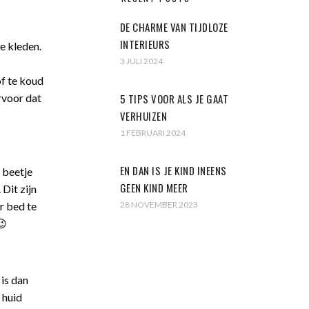
DE CHARME VAN TIJDLOZE
INTERIEURS
e kleden.
3 JULI 2024
of te koud
rvoor dat
5 TIPS VOOR ALS JE GAAT
VERHUIZEN
1 FEBRUARI 2024
EN DAN IS JE KIND INEENS
 beetje
GEEN KIND MEER
 Dit zijn
ar bed te
28 NOVEMBER 2023
😉
is dan
 huid