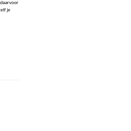
r daarvoor
elf je