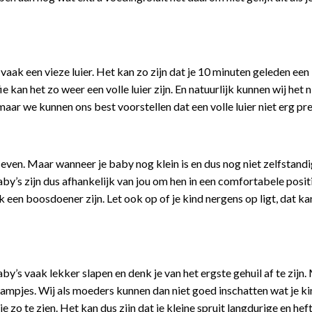
vaak een vieze luier. Het kan zo zijn dat je 10 minuten geleden een 
kan het zo weer een volle luier zijn. En natuurlijk kunnen wij het 
aar we kunnen ons best voorstellen dat een volle luier niet erg pret
 even. Maar wanneer je baby nog klein is en dus nog niet zelfstand
’s zijn dus afhankelijk van jou om hen in een comfortabele positi
 een boosdoener zijn. Let ook op of je kind nergens op ligt, dat k
y’s vaak lekker slapen en denk je van het ergste gehuil af te zijn.
mpjes. Wij als moeders kunnen dan niet goed inschatten wat je ki
e zo te zien. Het kan dus zijn dat je kleine spruit langdurige en hef