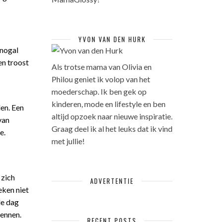
YVON VAN DEN HURK
 nogal
en troost
Als trotse mama van Olivia en
Philou geniet ik volop van het
moederschap. Ik ben gek op
kinderen, mode en lifestyle en ben
len. Een
altijd opzoek naar nieuwe inspiratie.
van
Graag deel ik al het leuks dat ik vind
e.
met jullie!
 zich
ADVERTENTIE
eken niet
le dag
wennen.
RECENT POSTS