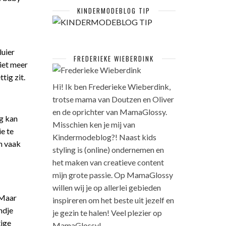
KINDERMODEBLOG TIP
luier
FREDERIEKE WIEBERDINK
niet meer
tig zit.
Hi! Ik ben Frederieke Wieberdink,
trotse mama van Doutzen en Oliver
en de oprichter van MamaGlossy.
ig kan
Misschien ken je mij van
e te
Kindermodeblog?! Naast kids
an vaak
styling is (online) ondernemen en
het maken van creatieve content
mijn grote passie. Op MamaGlossy
willen wij je op allerlei gebieden
 Maar
inspireren om het beste uit jezelf en
ndje
je gezin te halen! Veel plezier op
tige
MamaGlossy!