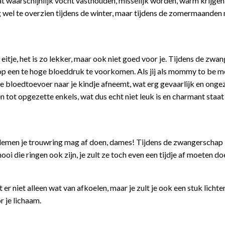
at waarschijnlijk vocht vasthouden, misselijk worden, warm krijge
el te overzien tijdens de winter, maar tijdens de zomermaanden
eitje, het is zo lekker, maar ook niet goed voor je. Tijdens de zwa
op een te hoge bloeddruk te voorkomen. Als jij als mommy to be m
 bloedtoevoer naar je kindje afneemt, wat erg gevaarlijk en ong
n tot opgezette enkels, wat dus echt niet leuk is en charmant staat
roblemen je trouwring mag af doen, dames! Tijdens de zwangerschap
i die ringen ook zijn, je zult ze toch even een tijdje af moeten do
r niet alleen wat van afkoelen, maar je zult je ook een stuk lichte
 je lichaam.