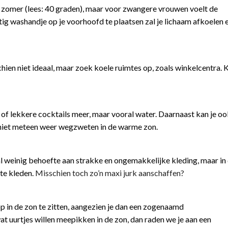
 zomer (lees: 40 graden), maar voor zwangere vrouwen voelt de
ig washandje op je voorhoofd te plaatsen zal je lichaam afkoelen e
chien niet ideaal, maar zoek koele ruimtes op, zoals winkelcentra. K
 of lekkere cocktails meer, maar vooral water. Daarnaast kan je oo
je niet meteen weer wegzweten in de warme zon.
al weinig behoefte aan strakke en ongemakkelijke kleding, maar i
 te kleden.
Misschien toch zo’n maxi jurk aanschaffen?
 in de zon te zitten, aangezien je dan een zogenaamd
t uurtjes willen meepikken in de zon, dan raden we je aan een