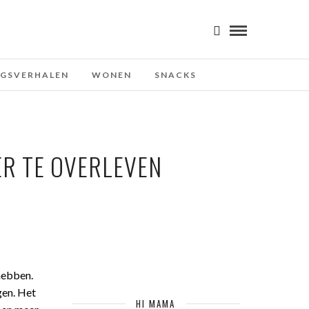
NGSVERHALEN
WONEN
SNACKS
ER TE OVERLEVEN
 hebben.
gen. Het
HI MAMA