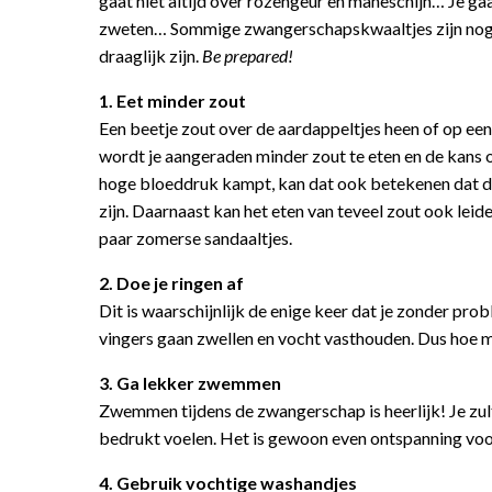
gaat niet altijd over rozengeur en maneschijn… Je ga
zweten… Sommige zwangerschapskwaaltjes zijn nog w
draaglijk zijn.
Be prepared!
1. Eet minder zout
Een beetje zout over de aardappeltjes heen of op een 
wordt je aangeraden minder zout te eten en de kans 
hoge bloeddruk kampt, kan dat ook betekenen dat de
zijn. Daarnaast kan het eten van teveel zout ook leide
paar zomerse sandaaltjes.
2. Doe je ringen af
Dit is waarschijnlijk de enige keer dat je zonder p
vingers gaan zwellen en vocht vasthouden. Dus hoe moo
3. Ga lekker zwemmen
Zwemmen tijdens de zwangerschap is heerlijk! Je zult e
bedrukt voelen. Het is gewoon even ontspanning voor
4. Gebruik vochtige washandjes