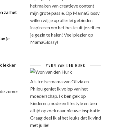
het maken van creatieve content
n zal het
mijn grote passie. Op MamaGlossy
willen wij je op allerlei gebieden
inspireren om het beste uit jezelf en
je gezin te halen! Veel plezier op
an je
MamaGlossy!
k lekker
YVON VAN DEN HURK
Als trotse mama van Olivia en
Philou geniet ik volop van het
n de zomer
moederschap. Ik ben gek op
kinderen, mode en lifestyle en ben
altijd opzoek naar nieuwe inspiratie.
Graag deel ik al het leuks dat ik vind
met jullie!