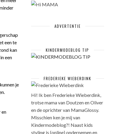
n en meer
 minder
ADVERTENTIE
ngerschap
et een te
ezond kan
KINDERMODEBLOG TIP
 in een
FREDERIEKE WIEBERDINK
 kunnen je
en.
Hi! Ik ben Frederieke Wieberdink,
trotse mama van Doutzen en Oliver
en de oprichter van MamaGlossy.
r en
Misschien ken je mij van
Kindermodeblog?! Naast kids
styling is (online) ondernemen en