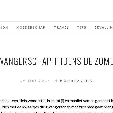
HION
MOEDERSCHAP
TRAVEL
TIPS
BEVALLI
ZWANGERSCHAP TIJDENS DE ZOM
19 MEI 2014 IN
HOMEPAGINA
mensje, een klein wondertje, in je dat jij en manlief samen gemaakt
ouden met de kwaaltjes die zwangerschap met zich mee gaat bren