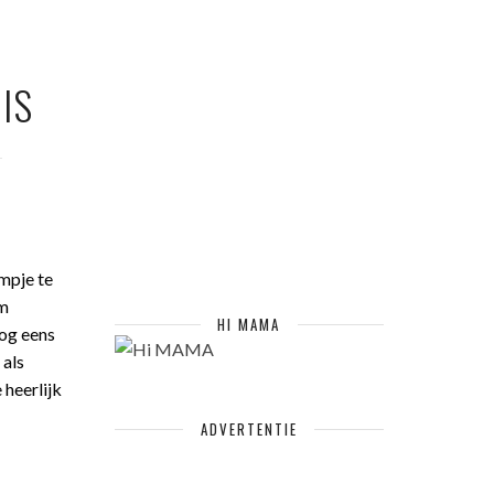
IS
E
lmpje te
em
HI MAMA
nog eens
 als
 heerlijk
ADVERTENTIE