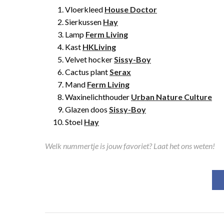
Vloerkleed
House Doctor
Sierkussen
Hay
Lamp
Ferm Living
Kast
HKLiving
Velvet hocker
Sissy-Boy
Cactus plant
Serax
Mand
Ferm Living
Waxinelichthouder
Urban Nature Culture
Glazen doos
Sissy-Boy
Stoel
Hay
Welk nummertje is jouw favoriet? Laat het ons weten!