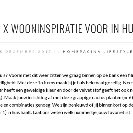
0 X WOONINSPIRATIE VOOR IN HU
8 DECEMBER 2017 IN
HOMEPAGINA
LIFESTYL
 huis? Vooral met dit weer zitten we graag binnen op de bank een fi
lligheid. Met deze 1o items maak jij je huis helemaal gezellig. Ne
er heeft een geweldige kleur en door de velvet stof geeft het ook 
 ;). Maak jouw inrichting af met deze grappige cactus planten (nr 6)
e en combinaties genoeg. We zijn benieuwd of jij binnenkort op de
r 1) in huis haalt. Laat ons weten welk nummertje jouw favoriet is!