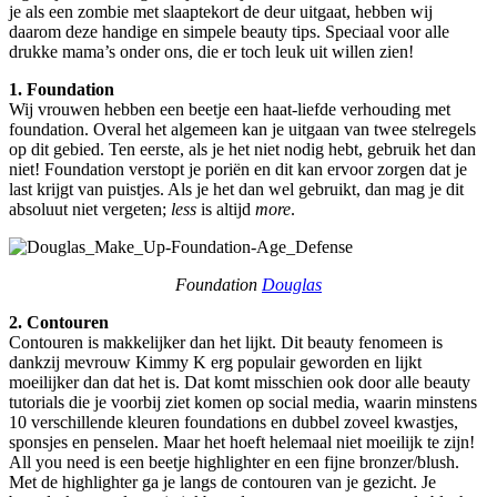
je als een zombie met slaaptekort de deur uitgaat, hebben wij
daarom deze handige en simpele beauty tips. Speciaal voor alle
drukke mama’s onder ons, die er toch leuk uit willen zien!
1. Foundation
Wij vrouwen hebben een beetje een haat-liefde verhouding met
foundation. Overal het algemeen kan je uitgaan van twee stelregels
op dit gebied. Ten eerste, als je het niet nodig hebt, gebruik het dan
niet! Foundation verstopt je poriën en dit kan ervoor zorgen dat je
last krijgt van puistjes. Als je het dan wel gebruikt, dan mag je dit
absoluut niet vergeten;
less
is altijd
more
.
Foundation
Douglas
2. Contouren
Contouren is makkelijker dan het lijkt. Dit beauty fenomeen is
dankzij mevrouw Kimmy K erg populair geworden en lijkt
moeilijker dan dat het is. Dat komt misschien ook door alle beauty
tutorials die je voorbij ziet komen op social media, waarin minstens
10 verschillende kleuren foundations en dubbel zoveel kwastjes,
sponsjes en penselen. Maar het hoeft helemaal niet moeilijk te zijn!
All you need is een beetje highlighter en een fijne bronzer/blush.
Met de highlighter ga je langs de contouren van je gezicht. Je