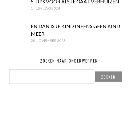
5 TIPS VOOR ALS JE GAAT VERHUIZEN
1 FEBRUARI 2024
EN DAN IS JE KIND INEENS GEEN KIND
MEER
28 NOVEMBER 2023
ZOEKEN NAAR ONDERWERPEN
ZOEKEN
NAAR:
© Copyright Mamaglossy.nl & Created by
PITS! Webdesign