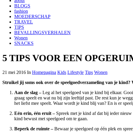
about
BLOGS
fashion
MOEDERSCHAP
TRAVEL
TIPS
BEVALLINGSVERHALEN
Wonen
SNACKS
5 TIPS VOOR EEN OPGERU
21 mei 2016 In
Homepagina
Kids
Lifestyle
Tips
Wonen
Struikel jij soms ook over de speelgoedverzameling van je kind? 
Aan de slag –
Leg al het speelgoed van je kind bij elkaar. Go
graag speelt en wat nu bij zijn leeftijd past. De rest kun je we
het liefst mee speelt. Waar wordt je kind blij van? En is er sp
Eén erin, één eruit –
Spreek met je kind af dat bij ieder nieuw
kind bewust met speelgoed om te gaan.
Beperk de ruimte –
Bewaar je speelgoed op één plek en spreek