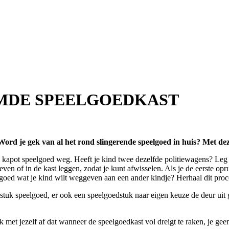
IMDE SPEELGOEDKAST
Word je gek van al het rond slingerende speelgoed in huis? Met de
oi kapot speelgoed weg. Heeft je kind twee dezelfde politiewagens? Le
ggeven of in de kast leggen, zodat je kunt afwisselen. Als je de eerste o
eelgoed wat je kind wilt weggeven aan een ander kindje? Herhaal dit proc
 stuk speelgoed, er ook een speelgoedstuk naar eigen keuze de deur uit 
 met jezelf af dat wanneer de speelgoedkast vol dreigt te raken, je gee