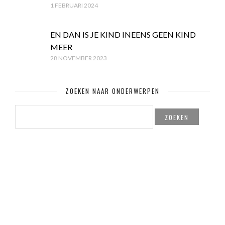
1 FEBRUARI 2024
EN DAN IS JE KIND INEENS GEEN KIND
MEER
28 NOVEMBER 2023
ZOEKEN NAAR ONDERWERPEN
ZOEKEN
NAAR:
© Copyright Mamaglossy.nl & Created by
PITS! Webdesign