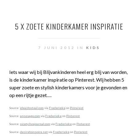
5 X ZOETE KINDERKAMER INSPIRATIE
7 JUNI 2012 IN
KIDS
Iets waar wij bij Blijvankinderen heel erg blij van worden,
is de kinderkamer inspiratie op Pinterest. Wij hebben 5
super zoete en stylish kinderkamers voor je gevonden en
op een rijtje gezet….
Source:
ideastosteal.com
via
Frederieke
on
Pinterest
Source:
annesage.com
via
Frederieke
on
Pinterest
Source:
nicety.livejournal.com
via
Frederieke
on
Pinterest
Source:
desiretoinspire.net
via
Frederieke
on
Pinterest