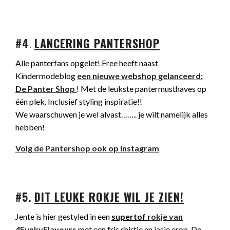
#4
.
LANCERING PANTERSHOP
Alle panterfans opgelet! Free heeft naast
Kindermodeblog
een nieuwe webshop gelanceerd:
De Panter Shop
! Met de leukste pantermusthaves op
één plek. Inclusief styling inspiratie!!
We waarschuwen je wel alvast…….. je wilt namelijk alles
hebben!
Volg de Pantershop ook op Instagram
#5.
DIT LEUKE ROKJE WIL JE ZIEN!
Jente is hier gestyled in een
supertof
rokje van
4FunkyFlavours
met een fris shirtje en jasje erop. De