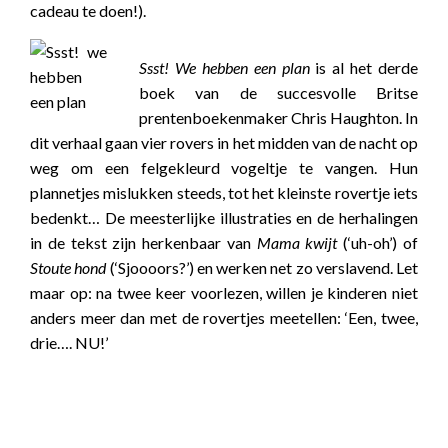
cadeau te doen!).
Ssst! We hebben een plan
is al het derde
boek van de succesvolle Britse
prentenboekenmaker Chris Haughton. In
dit verhaal gaan vier rovers in het midden van de nacht op
weg om een felgekleurd vogeltje te vangen. Hun
plannetjes mislukken steeds, tot het kleinste rovertje iets
bedenkt… De meesterlijke illustraties en de herhalingen
in de tekst zijn herkenbaar van
Mama kwijt
(‘uh-oh’) of
Stoute hond
(‘Sjoooors?’) en werken net zo verslavend. Let
maar op: na twee keer voorlezen, willen je kinderen niet
anders meer dan met de rovertjes meetellen: ‘Een, twee,
drie…. NU!’
boekwijzer
boekwijzer