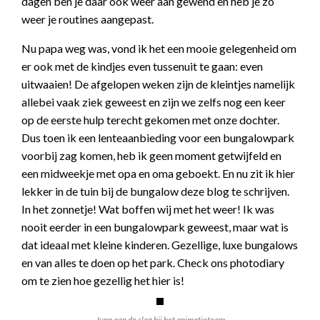
dagen ben je daar ook weer aan gewend en heb je zo
weer je routines aangepast.
Nu papa weg was, vond ik het een mooie gelegenheid om
er ook met de kindjes even tussenuit te gaan: even
uitwaaien! De afgelopen weken zijn de kleintjes namelijk
allebei vaak ziek geweest en zijn we zelfs nog een keer
op de eerste hulp terecht gekomen met onze dochter.
Dus toen ik een lenteaanbieding voor een bungalowpark
voorbij zag komen, heb ik geen moment getwijfeld en
een midweekje met opa en oma geboekt. En nu zit ik hier
lekker in de tuin bij de bungalow deze blog te schrijven.
In het zonnetje! Wat boffen wij met het weer! Ik was
nooit eerder in een bungalowpark geweest, maar wat is
dat ideaal met kleine kinderen. Gezellige, luxe bungalows
en van alles te doen op het park. Check ons photodiary
om te zien hoe gezellig het hier is!
Jynn aan de slag bij het animatieteam