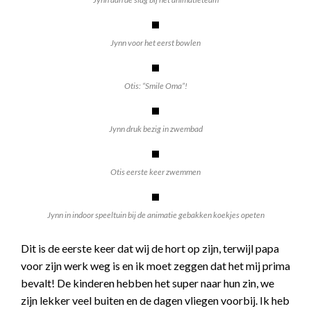
Jynn voor het eerst bowlen
Otis: “Smile Oma”!
Jynn druk bezig in zwembad
Otis eerste keer zwemmen
Jynn in indoor speeltuin bij de animatie gebakken koekjes opeten
Dit is de eerste keer dat wij de hort op zijn, terwijl papa
voor zijn werk weg is en ik moet zeggen dat het mij prima
bevalt! De kinderen hebben het super naar hun zin, we
zijn lekker veel buiten en de dagen vliegen voorbij. Ik heb