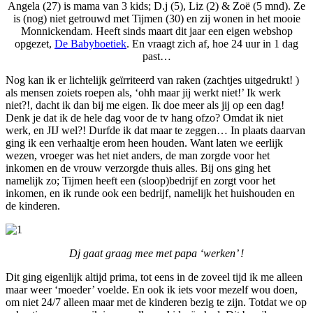
Angela (27) is mama van 3 kids; D.j (5), Liz (2) & Zoë (5 mnd). Ze
is (nog) niet getrouwd met Tijmen (30) en zij wonen in het mooie
Monnickendam. Heeft sinds maart dit jaar een eigen webshop
opgezet,
De Babyboetiek
. En vraagt zich af, hoe 24 uur in 1 dag
past…
Nog kan ik er lichtelijk geïrriteerd van raken (zachtjes uitgedrukt! )
als mensen zoiets roepen als, ‘ohh maar jij werkt niet!’ Ik werk
niet?!, dacht ik dan bij me eigen. Ik doe meer als jij op een dag!
Denk je dat ik de hele dag voor de tv hang ofzo? Omdat ik niet
werk, en JIJ wel?! Durfde ik dat maar te zeggen… In plaats daarvan
ging ik een verhaaltje erom heen houden. Want laten we eerlijk
wezen, vroeger was het niet anders, de man zorgde voor het
inkomen en de vrouw verzorgde thuis alles. Bij ons ging het
namelijk zo; Tijmen heeft een (sloop)bedrijf en zorgt voor het
inkomen, en ik runde ook een bedrijf, namelijk het huishouden en
de kinderen.
Dj gaat graag mee met papa ‘werken’ !
Dit ging eigenlijk altijd prima, tot eens in de zoveel tijd ik me alleen
maar weer ‘moeder’ voelde. En ook ik iets voor mezelf wou doen,
om niet 24/7 alleen maar met de kinderen bezig te zijn. Totdat we op