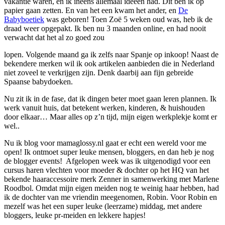
vakantie waren, en ik ineens allemaal ideeën had. Dit ben ik op
papier gaan zetten. En van het een kwam het ander, en
De
Babyboetiek
was geboren! Toen Zoë 5 weken oud was, heb ik de
draad weer opgepakt. Ik ben nu 3 maanden online, en had nooit
verwacht dat het al zo goed zou
lopen. Volgende maand ga ik zelfs naar Spanje op inkoop! Naast de
bekendere merken wil ik ook artikelen aanbieden die in Nederland
niet zoveel te verkrijgen zijn. Denk daarbij aan fijn gebreide
Spaanse babydoeken.
Nu zit ik in de fase, dat ik dingen beter moet gaan leren plannen. Ik
werk vanuit huis, dat betekent werken, kinderen, & huishouden
door elkaar… Maar alles op z’n tijd, mijn eigen werkplekje komt er
wel..
Nu ik blog voor mamaglossy.nl gaat er echt een wereld voor me
open! Ik ontmoet super leuke mensen, bloggers, en dan heb je nog
de blogger events! Afgelopen week was ik uitgenodigd voor een
cursus haren vlechten voor moeder & dochter op het HQ van het
bekende haaraccessoire merk Zenner in samenwerking met Marlene
Roodbol. Omdat mijn eigen meiden nog te weinig haar hebben, had
ik de dochter van me vriendin meegenomen, Robin. Voor Robin en
mezelf was het een super leuke (leerzame) middag, met andere
bloggers, leuke pr-meiden en lekkere hapjes!