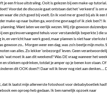
ft je een frisse uitstraling. Ooit is gelezen bij een make-up tutorial
 doet! Voordat de discussie gaat ontstaan dat het ‘verkeerd’ is om 
 waar die zich goed bij voelt. En ik voel me er goed bij als ik een
der make-up naar buiten ga, word me gevraagd of ik ziek ben?! Ik
planning. Want laten we eerlijk wezen. Wij zijn gewoon duizendpo
bij een gezinsvervangend tehuis voor verstandelijk beperkte ) die s
 in, en verricht haar werk goed, maar plannen is niet haar sterkste k
was gewoon zo.. Morgen weer een dag, was zo’n beetje mijn moto. 
noten van alles. Zo lekker ‘onbezorgd’ leven. Geen verantwoordelij
n als ‘wat moet ik aan dit weekend? Was DE vraag wanneer het wee
 en stiekem opdrinken, totdat je amper op je benen kon staan. Of
 kinderen dit OOK doen?! Daar wil ik liever nog niet aan denken…. D
, dat ik laatst mijn allereerste fotoshoot voor debabyboetiek had!
Facebook een oproep heb gedaan. Ik ben namelijk opzoek naar