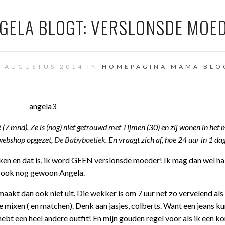
GELA BLOGT: VERSLONSDE MOE
0 AUGUSTUS 2014 IN
HOMEPAGINA
MAMA BLO
ë (7 mnd). Ze is (nog) niet getrouwd met Tijmen (30) en zij wonen in het
 webshop opgezet,
De Babyboetiek
. En vraagt zich af, hoe 24 uur in 1 d
ken en dat is, ik word GEEN verslonsde moeder! Ik mag dan wel ha
n ook nog gewoon Angela.
maakt dan ook niet uit. Die wekker is om 7 uur net zo vervelend als
e mixen ( en matchen). Denk aan jasjes, colberts. Want een jeans ku
hebt een heel andere outfit! En mijn gouden regel voor als ik een ko