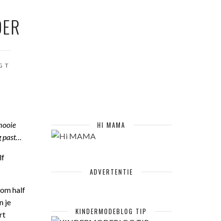
DER
GT
 mooie
HI MAMA
ag past…
lf
ADVERTENTIE
 om half
n je
KINDERMODEBLOG TIP
rt