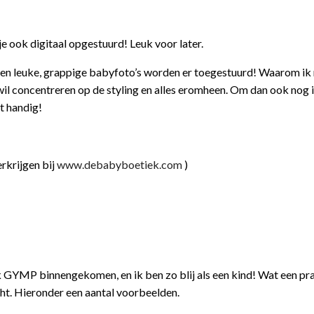
tje ook digitaal opgestuurd! Leuk voor later.
een leuke, grappige babyfoto’s worden er toegestuurd! Waarom ik 
 wil concentreren op de styling en alles eromheen. Om dan ook nog 
et handig!
rkrijgen bij
www.debabyboetiek.com
)
k GYMP binnengekomen, en ik ben zo blij als een kind! Wat een pr
acht. Hieronder een aantal voorbeelden.