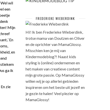
. Wel wil
wel een
 beetje
FREDERIEKE WIEBERDINK
 denk
ten! Mijn
Hi! Ik ben Frederieke Wieberdink,
chreef
trotse mama van Doutzen en Oliver
ant..’ En
en de oprichter van MamaGlossy.
Soms,
Misschien ken je mij van
kheid, en
Kindermodeblog?! Naast kids
kend
styling is (online) ondernemen en
 stiekem
het maken van creatieve content
us ga ik
mijn grote passie. Op MamaGlossy
willen wij je op allerlei gebieden
 En zie
inspireren om het beste uit jezelf en
je gezin te halen! Veel plezier op
MamaGlossy!