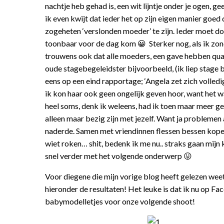
nachtje heb gehad is, een wit lijntje onder je ogen, gee
ik even kwijt dat ieder het op zijn eigen manier goed
zogeheten ‘verslonden moeder’ te zijn. Ieder moet doen
toonbaar voor de dag kom 😀 Sterker nog, als ik zon
trouwens ook dat alle moeders, een gave hebben qua 
oude stagebegeleidster bijvoorbeeld, (ik liep stage 
eens op een eind rapportage; ‘Angela zet zich volledig
ik kon haar ook geen ongelijk geven hoor, want het 
heel soms, denk ik weleens, had ik toen maar meer ge
alleen maar bezig zijn met jezelf. Want ja probleme
naderde. Samen met vriendinnen flessen bessen kopen
wiet roken… shit, bedenk ik me nu.. straks gaan mijn
snel verder met het volgende onderwerp 😛
Voor diegene die mijn vorige blog heeft gelezen weet
hieronder de resultaten! Het leuke is dat ik nu op 
babymodelletjes voor onze volgende shoot!