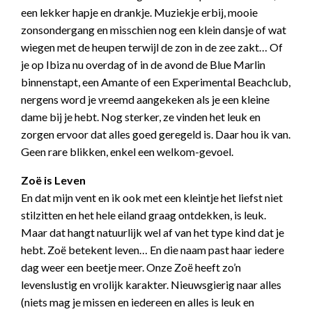
een lekker hapje en drankje. Muziekje erbij, mooie
zonsondergang en misschien nog een klein dansje of wat
wiegen met de heupen terwijl de zon in de zee zakt… Of
je op Ibiza nu overdag of in de avond de Blue Marlin
binnenstapt, een Amante of een Experimental Beachclub,
nergens word je vreemd aangekeken als je een kleine
dame bij je hebt. Nog sterker, ze vinden het leuk en
zorgen ervoor dat alles goed geregeld is. Daar hou ik van.
Geen rare blikken, enkel een welkom-gevoel.
Zoë is Leven
En dat mijn vent en ik ook met een kleintje het liefst niet
stilzitten en het hele eiland graag ontdekken, is leuk.
Maar dat hangt natuurlijk wel af van het type kind dat je
hebt. Zoë betekent leven… En die naam past haar iedere
dag weer een beetje meer. Onze Zoë heeft zo’n
levenslustig en vrolijk karakter. Nieuwsgierig naar alles
(niets mag je missen en iedereen en alles is leuk en