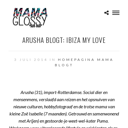
ARUSHA BLOGT: IBIZA MY LOVE
3 JULI 2014 IN
HOMEPAGINA
MAMA
BLOGT
Arusha (31), import-Rotterdamse. Social dier en
mensenmens, verslaafd aan reizen en het opsnuiven van
nieuwe culturen, hobbyfotograaf en de trotse mama van
kleine Zoë Isabelle (7 maanden). Getrouwd en samenwonend
met Ar(jen) en gestoorde-je-weet-wel-kater Puma.
Werkzaam voor uiteenlopende lifestyle en reisklanten als pr-