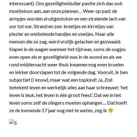
interessant). Ons gezelligheidsdier pastte zich dan ook
moeiteloos aan, aan onze plannen… Weer op pad: de
armpjes worden al uitgestoken en een stralende lach van
oor tot oor. Strand en zee: kreetjes en kirretjes van
plezier en wiebelende handjes en voetjes. Naar alle
mensen die ze zag, werd vrolijk gelachen en gezwaaid.
Slapen in de wagen wanneer het tijd was, soms de oogjes
even open als er gezelligheid was in de avond en als we
rond middernacht weer thuis kwamen nog even kroelen
en lekker doorslapen tot de volgende dag. Vooruit, ik ben
subjectief (I know), maar wat een topkind! Ja, Zoë
betekent leven en werkelijk alles aan haar schreeuwt: ‘het
leven is leuk, het leven is één groot feest’. Dat we in het
leven soms zelf de slingers moeten ophangen… Dat hoeft
ze de komende 17 jaar nog niet te weten, zeg ik