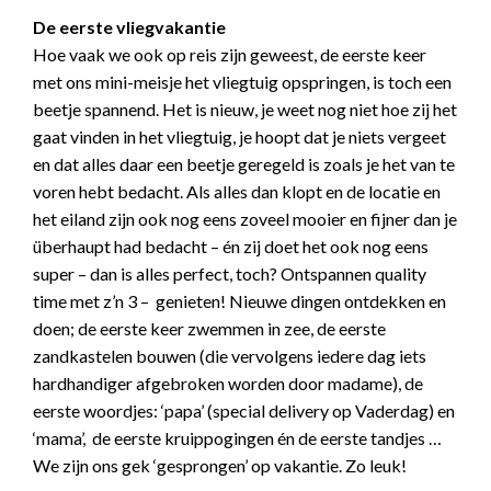
De eerste vliegvakantie
Hoe vaak we ook op reis zijn geweest, de eerste keer
met ons mini-meisje het vliegtuig opspringen, is toch een
beetje spannend. Het is nieuw, je weet nog niet hoe zij het
gaat vinden in het vliegtuig, je hoopt dat je niets vergeet
en dat alles daar een beetje geregeld is zoals je het van te
voren hebt bedacht. Als alles dan klopt en de locatie en
het eiland zijn ook nog eens zoveel mooier en fijner dan je
überhaupt had bedacht – én zij doet het ook nog eens
super – dan is alles perfect, toch? Ontspannen quality
time met z’n 3 – genieten! Nieuwe dingen ontdekken en
doen; de eerste keer zwemmen in zee, de eerste
zandkastelen bouwen (die vervolgens iedere dag iets
hardhandiger afgebroken worden door madame), de
eerste woordjes: ‘papa’ (special delivery op Vaderdag) en
‘mama’, de eerste kruippogingen én de eerste tandjes …
We zijn ons gek ‘gesprongen’ op vakantie. Zo leuk!