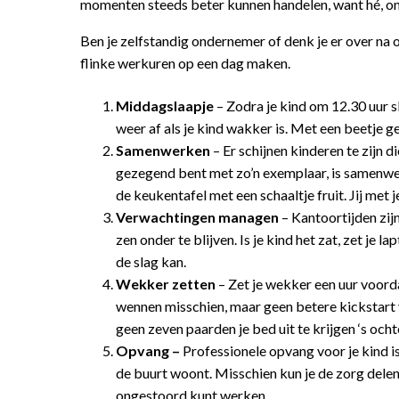
momenten steeds beter kunnen handelen, want hé, ond
Ben je zelfstandig ondernemer of denk je er over na 
flinke werkuren op een dag maken.
Middagslaapje
– Zodra je kind om 12.30 uur s
weer af als je kind wakker is. Met een beetje g
Samenwerken
– Er schijnen kinderen te zijn d
gezegend bent met zo’n exemplaar, is samenwer
de keukentafel met een schaaltje fruit. Jij met 
Verwachtingen managen
– Kantoortijden zij
zen onder te blijven. Is je kind het zat, zet je 
de slag kan.
Wekker zetten
– Zet je wekker een uur voord
wennen misschien, maar geen betere kickstart va
geen zeven paarden je bed uit te krijgen ‘s ocht
Opvang –
Professionele opvang voor je kind is
de buurt woont. Misschien kun je de zorg delen?
ongestoord kunt werken.