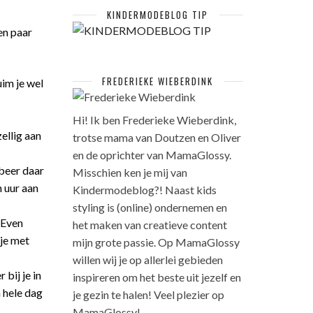
KINDERMODEBLOG TIP
en paar
FREDERIEKE WIEBERDINK
uim je wel
Hi! Ik ben Frederieke Wieberdink,
ellig aan
trotse mama van Doutzen en Oliver
en de oprichter van MamaGlossy.
obeer daar
Misschien ken je mij van
n uur aan
Kindermodeblog?! Naast kids
styling is (online) ondernemen en
 Even
het maken van creatieve content
 je met
mijn grote passie. Op MamaGlossy
willen wij je op allerlei gebieden
bij je in
inspireren om het beste uit jezelf en
n hele dag
je gezin te halen! Veel plezier op
MamaGlossy!