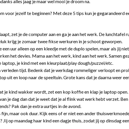
anks alles jaag je maar wel mooi je droom na.
om voor jezelf te beginnen? Met deze 5 tips kun je gegarandeerd e
laapt, zet je de computer aan en ga je aan het werk. De lunchtafel r
eluk krijg je zomaar twee fikse werkuren in je schoot geworpen.
ie een uur alleen op een kleedje met de duplo spelen, maar als jij niet
ken het devies. Mama aan het werk, kind aan het werk. Samen gez
je laptop, je kind met een kleurplaat/play dough/puzzel/etc.
n verleden tijd. Bedenk dat je werkdag rommeliger verloopt en pr
laptop uit en loop naar de speeltuin. Grote kans dat je daarna weer ee
at je kind wakker wordt, zet een kop koffie en klap je laptop open.
n je dag dan dat je weet dat je al flink wat werk hebt verzet. Ben
ends? Pak dan je extra uurtjes in de avond.
 fijn, maar ook duur. Kijk eens of er niet een ander thuiswerkmoeder 
 Jij op maandag haar kind een dagje thuis, zodat jij op dinsdag ee