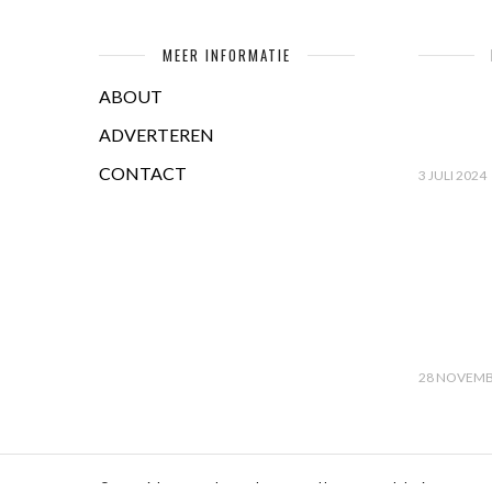
MEER INFORMATIE
ABOUT
ADVERTEREN
CONTACT
3 JULI 2024
28 NOVEMB
© Copyright Mamaglossy.nl & Created by
PITS! Webdesign