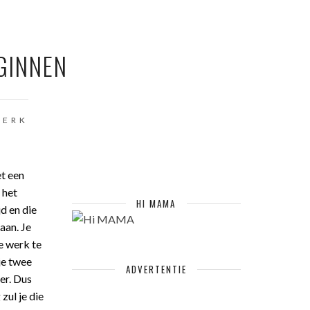
EGINNEN
ERK
t een
 het
HI MAMA
jd en die
aan. Je
je werk te
 je twee
ADVERTENTIE
er. Dus
zul je die