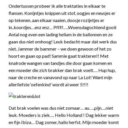
Ondertussen probeer ik alle traktaties in elkaar te
flansen. Konijntjes knippen uit stof, oogjes en neusjes er
op tekenen, aan elkaar naaien, doosje rozijntjes er
in..koordjes…enz enz… Pffff…..Woensdagochtend gooit
Antal nog even een lading helium in de ballonnen en ze
gaan dus niet omhoog! Leuk bedacht maar dat werk dus
niet. Jammer de bammer – we doen gewoon of het zo
hoort en gaan op pad! Sammie gaat trakteren!! Met
knalrode wangen van tandjes die door gaan komen en
een moeder die zich brakker dan brak voelt…. Hup hup,
naar de creche en vanavond op naar La Lot! Want mijn
allerliefste ‘oefenkind’ wordt al weer 5!!!!
Dat brak voelen was dus niet zomaar… au…..pijn….niet
leuk. Moeders is ziek…. Hello Holland ! Dag lekker warm
en fijn Ibiza… Dag zomer, hallo herfst. Mijn moeder komt