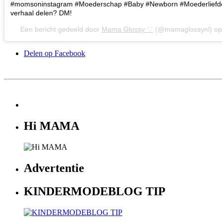
#momsoninstagram #Moederschap #Baby #Newborn #Moederliefd
verhaal delen? DM!
Een bericht gedeeld door
Mama Glossy ♡
(@mamaglossynl) o
Delen op Facebook
Hi MAMA
Advertentie
KINDERMODEBLOG TIP