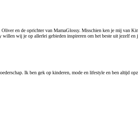
 Oliver en de oprichter van MamaGlossy. Misschien ken je mij van Kin
llen wij je op allerlei gebieden inspireren om het beste uit jezelf en
ederschap. Ik ben gek op kinderen, mode en lifestyle en ben altijd opzo