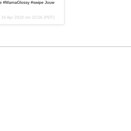
e #MamaGlossy #swipe Jouw
p
16 Apr 2018 om 10:56 (PDT)