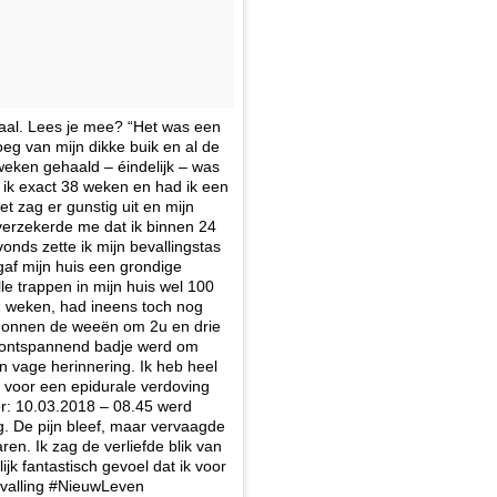
aal. Lees je mee? “Het was een
eg van mijn dikke buik en al de
weken gehaald – éindelijk – was
ik exact 38 weken en had ik een
t zag er gunstig uit en mijn
 verzekerde me dat ik binnen 24
vonds zette ik mijn bevallingstas
k gaf mijn huis een grondige
lle trappen in mijn huis wel 100
32 weken, had ineens toch nog
egonnen de weeën om 2u en drie
en ontspannend badje werd om
en vage herinnering. Ik heb heel
d voor een epidurale verdoving
er: 10.03.2018 – 08.45 werd
. De pijn bleef, maar vervaagde
en. Ik zag de verliefde blik van
jk fantastisch gevoel dat ik voor
evalling #NieuwLeven