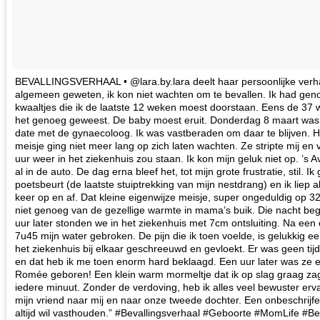
BEVALLINGSVERHAAL • @lara.by.lara deelt haar persoonlijke verh
algemeen geweten, ik kon niet wachten om te bevallen. Ik had geno
kwaaltjes die ik de laatste 12 weken moest doorstaan. Eens de 37 
het genoeg geweest. De baby moest eruit. Donderdag 8 maart was 
date met de gynaecoloog. Ik was vastberaden om daar te blijven. He
meisje ging niet meer lang op zich laten wachten. Ze stripte mij en
uur weer in het ziekenhuis zou staan. Ik kon mijn geluk niet op. ’s A
al in de auto. De dag erna bleef het, tot mijn grote frustratie, stil. I
poetsbeurt (de laatste stuiptrekking van mijn nestdrang) en ik liep a
keer op en af. Dat kleine eigenwijze meisje, super ongeduldig op 
niet genoeg van de gezellige warmte in mama’s buik. Die nacht b
uur later stonden we in het ziekenhuis met 7cm ontsluiting. Na e
7u45 mijn water gebroken. De pijn die ik toen voelde, is gelukkig e
het ziekenhuis bij elkaar geschreeuwd en gevloekt. Er was geen tij
en dat heb ik me toen enorm hard beklaagd. Een uur later was ze 
Romée geboren! Een klein warm mormeltje dat ik op slag graag zag
iedere minuut. Zonder de verdoving, heb ik alles veel bewuster ervar
mijn vriend naar mij en naar onze tweede dochter. Een onbeschrijfeli
altijd wil vasthouden.” #Bevallingsverhaal #Geboorte #MomLife #B