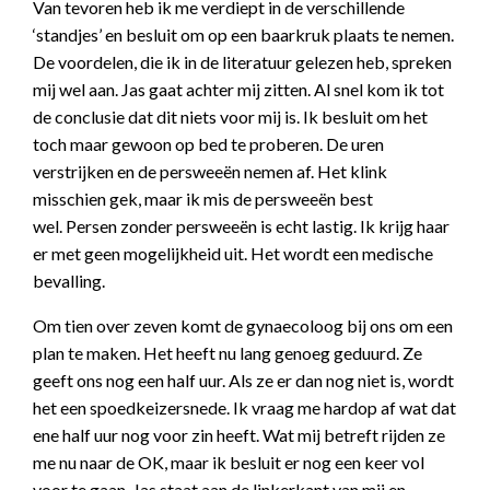
Van tevoren heb ik me verdiept in de verschillende
‘standjes’ en besluit om op een baarkruk plaats te nemen.
De voordelen, die ik in de literatuur gelezen heb, spreken
mij wel aan. Jas gaat achter mij zitten. Al snel kom ik tot
de conclusie dat dit niets voor mij is. Ik besluit om het
toch maar gewoon op bed te proberen. De uren
verstrijken en de persweeën nemen af. Het klink
misschien gek, maar ik mis de persweeën best
wel. Persen zonder persweeën is echt lastig. Ik krijg haar
er met geen mogelijkheid uit. Het wordt een medische
bevalling.
Om tien over zeven komt de gynaecoloog bij ons om een
plan te maken. Het heeft nu lang genoeg geduurd. Ze
geeft ons nog een half uur. Als ze er dan nog niet is, wordt
het een spoedkeizersnede. Ik vraag me hardop af wat dat
ene half uur nog voor zin heeft. Wat mij betreft rijden ze
me nu naar de OK, maar ik besluit er nog een keer vol
voor te gaan. Jas staat aan de linkerkant van mij en