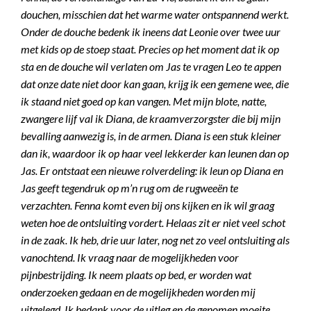
douchen, misschien dat het warme water ontspannend werkt.
Onder de douche bedenk ik ineens dat Leonie over twee uur
met kids op de stoep staat. Precies op het moment dat ik op
sta en de douche wil verlaten om Jas te vragen Leo te appen
dat onze date niet door kan gaan, krijg ik een gemene wee, die
ik staand niet goed op kan vangen. Met mijn blote, natte,
zwangere lijf val ik Diana, de kraamverzorgster die bij mijn
bevalling aanwezig is, in de armen. Diana is een stuk kleiner
dan ik, waardoor ik op haar veel lekkerder kan leunen dan op
Jas. Er ontstaat een nieuwe rolverdeling: ik leun op Diana en
Jas geeft tegendruk op m’n rug om de rugweeën te
verzachten. Fenna komt even bij ons kijken en ik wil graag
weten hoe de ontsluiting vordert. Helaas zit er niet veel schot
in de zaak. Ik heb, drie uur later, nog net zo veel ontsluiting als
vanochtend. Ik vraag naar de mogelijkheden voor
pijnbestrijding. Ik neem plaats op bed, er worden wat
onderzoeken gedaan en de mogelijkheden worden mij
uitgelegd. Ik bedank voor de uitleg en de genomen moeite,