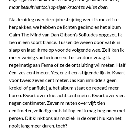
maar besluit het toch op eigen kracht te willen doen.
Na de uitleg over de pijnbestrijding weet ik mezelf te
herpakken, we hebben de lichten gedimd en het album
Calm The Mind van Dan Gibson’s Solitudes opgezet. Ik
ben in een soort trance. Tussen de weeën door val ik in
slaap en laad ik me op voor de volgende wee. Zelf kan ik
me er weinig van herinneren. Tussendoor vraag ik
regelmatig aan Fenna of ze de ontsluiting wil meten. Half
één: zes centimeter. Yes, er zit een stijgende lijn in. Kwart
voor twee: zeven centimeter. Jas kan inmiddels geen
krekel of panfluit (ja, het album staat op repeat) meer
horen. Kwart over drie: acht centimeter. Kwart over vier:
negen centimeter. Zeven minuten over vijf: tien
centimeter, volledige ontsluiting en ik mag beginnen met
persen. Dit klinkt ons als muziek in de oren! Nu kan het
nooit lang meer duren, toch?