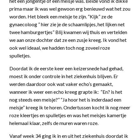
het een jongentje of een meisje was. Beide vond ik dikke
prima maar ik was wel gewoon erg benieuwd wat het zou
worden. Het bleek een meisje te zijn. “Kijk” ze de
gynaecoloog ” hier zie je de schaamlipjes, het lijken net
twee hamburgertjes” Blij kwamen wij thuis en vertelden
we aan onze dochter dat ze een zusje kreeg. Ik vond het
ook wel ideaal, we hadden toch nog zoveel roze
spulletjes.
Doordat ik de eerste keer een keizersnede had gehad,
moest ik onder controle in het ziekenhuis blijven. Er
werden daardoor ook wat vaker echo’s gemaakt,
wanneer ik weer een echo kreeg grapte ik: “En? is het
nog steeds een meisje?” “Ja hoor het is inderdaad een
meisje” kreeg ik te horen. Ondertussen kocht ik nog meer
roze kleertjes en spulletjes en was het meisjes kamertje
helemaal klaar, zelfs de muren waren roze.
Vanaf week 34 ging ik in en uit het ziekenhuis doordat ik