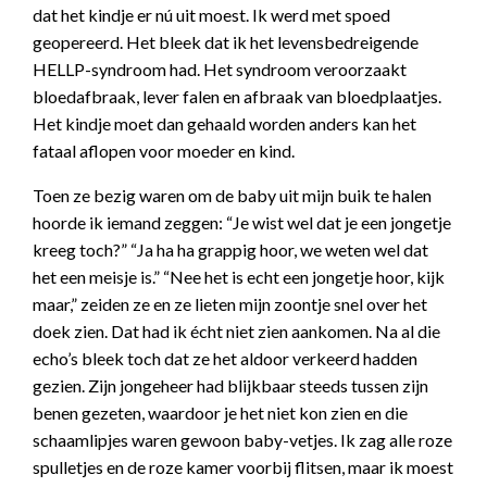
dat het kindje er nú uit moest. Ik werd met spoed
geopereerd. Het bleek dat ik het levensbedreigende
HELLP-syndroom had. Het syndroom veroorzaakt
bloedafbraak, lever falen en afbraak van bloedplaatjes.
Het kindje moet dan gehaald worden anders kan het
fataal aflopen voor moeder en kind.
Toen ze bezig waren om de baby uit mijn buik te halen
hoorde ik iemand zeggen: “Je wist wel dat je een jongetje
kreeg toch?” “Ja ha ha grappig hoor, we weten wel dat
het een meisje is.” “Nee het is echt een jongetje hoor, kijk
maar,” zeiden ze en ze lieten mijn zoontje snel over het
doek zien. Dat had ik écht niet zien aankomen. Na al die
echo’s bleek toch dat ze het aldoor verkeerd hadden
gezien. Zijn jongeheer had blijkbaar steeds tussen zijn
benen gezeten, waardoor je het niet kon zien en die
schaamlipjes waren gewoon baby-vetjes. Ik zag alle roze
spulletjes en de roze kamer voorbij flitsen, maar ik moest