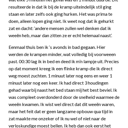
resulteerde in dat ik bij de kramp uiteindelijk stil ging
staan en later zelfs ook ging hurken. Het was prima te
doen, alleen lopen ging niet. Ik weet nog dat ik gehurkt
zat en dacht: ‘andere mensen zullen wel denken dat ik
weeën heb, maar dan zitten ze er echt helemaal naast’.
Eenmaal thuis ben ik ‘s avonds in bad gegaan. Hier
werden de krampen minder, wat volledig bij voorweeen
past. 00:30 lag ik in bed en deed ik m’n lampje uit. Precies
op dat moment kreeg ik een flinke kramp die ik direct
weg moest zuchten. 1 minuut later nog eens en weer 1
minuut later nog een keer. Ik had direct 3 houdingen
gehad waarbij naast het bed staan mij het best beviel. Ik
was compleet overdonderd door de snelheid waarmee de
weeën kwamen. Ik wist wel direct dat dit weeën waren,
maar het feit dat er geen langzame opbouw qua tijd in
zat maakte me onzeker of ik nu wel of niet naar de
verloskundige moest bellen. Ik heb dan ook eerst het