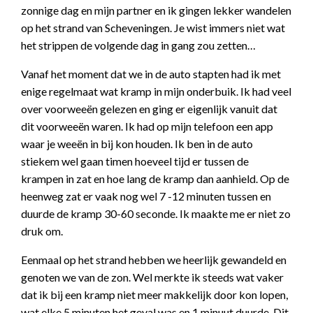
zonnige dag en mijn partner en ik gingen lekker wandelen
op het strand van Scheveningen. Je wist immers niet wat
het strippen de volgende dag in gang zou zetten…
Vanaf het moment dat we in de auto stapten had ik met
enige regelmaat wat kramp in mijn onderbuik. Ik had veel
over voorweeën gelezen en ging er eigenlijk vanuit dat
dit voorweeën waren. Ik had op mijn telefoon een app
waar je weeën in bij kon houden. Ik ben in de auto
stiekem wel gaan timen hoeveel tijd er tussen de
krampen in zat en hoe lang de kramp dan aanhield. Op de
heenweg zat er vaak nog wel 7 -12 minuten tussen en
duurde de kramp 30-60 seconde. Ik maakte me er niet zo
druk om.
Eenmaal op het strand hebben we heerlijk gewandeld en
genoten we van de zon. Wel merkte ik steeds wat vaker
dat ik bij een kramp niet meer makkelijk door kon lopen,
wat elke 5 minuten het geval was en 1 minuut duurde. Dit