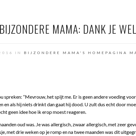
BIJZONDERE MAMA: DANK JE WE
2016 IN
BIJZONDERE MAMA'S
HOMEPAGINA
M
ou spreken: “Mevrouw, het spijt me. Er is geen andere voeding voo
 en als hij niets drinkt dan gaat hij dood. U zult dus echt door mo
cht geen idee hoe ik erop moest reageren.
 maanden oud was. Je was allergisch, zwaar allergisch, met zeer gev
je, met drie weken op je romp en na twee maanden was dit uitgegr