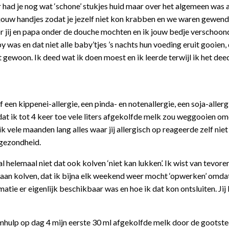
had je nog wat ‘schone’ stukjes huid maar over het algemeen was a
jouw handjes zodat je jezelf niet kon krabben en we waren gewend 
 jij en papa onder de douche mochten en ik jouw bedje verschoond
by was en dat niet alle baby’tjes ’s nachts hun voeding eruit gooien,
t gewoon. Ik deed wat ik doen moest en ik leerde terwijl ik het dee
 een kippenei-allergie, een pinda- en notenallergie, een soja-allerg
 dat ik tot 4 keer toe vele liters afgekolfde melk zou weggooien omd
ik vele maanden lang alles waar jij allergisch op reageerde zelf niet
 gezondheid.
l helemaal niet dat ook kolven ‘niet kan lukken’. Ik wist van tevoren
 gaan kolven, dat ik bijna elk weekend weer mocht ‘opwerken’ omda
matie er eigenlijk beschikbaar was en hoe ik dat kon ontsluiten. Jij
aamhulp op dag 4 mijn eerste 30 ml afgekolfde melk door de gootst