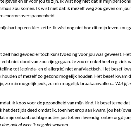
e geven en er voor jou te zijn. Ik wist nog niet dat ik mijn persoonl
tenshuis zou komen. Ik wist niet dat ik mezelf weg zou geven om jou 
t een enorme overspannenheid.
mijn hart op een kier zette. Ik wist nog niet hoe dit mijn leven zou 
et zelf had gevoed er tóch kunstvoeding voor jou was geweest. He
echt niet dood van zou zijn gegaan. Je zou er enkel heel erg ziek v
lling tot je pinda- en ei allergie) niet anafylactisch. Het besef kw
jk houden of mezelf zo gezond mogelijk houden. Het besef kwam d
jn, zo min mogelijk jeuk, zo min mogelijk braakaanvallen…
Wat jij 
omdat ik koos voor de gezondheid van mijn kind. Ik besefte me dat 
ik het destijds deed omdat ik, toen het erop aan kwam, jou het (ove
at mijn onbaatzuchtige acties jou tot een levendig, onbezorgd jon
ik doe, ook al weet ik nog niet waarom.