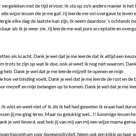
 vergeleken met de tijd ervoor. Ik sta op zo’n andere manier in het 
lle wijze lessen die je me gaf. Jij leerde me vol overgave te leven 
lergie elke dag de laatste kan zijn. Ik neem daardoor ’s ochtends 
kbaar als ik je weer zie. Jij leerde me wat pure acceptatie en overg
etten als kracht. Dank je wel dat je me leerde dat ik altijd een keuz
om trots te zijn op wat ik doe, ook al weet ik nog niet waarom. Dank
g heb. Dank je wel dat je me leerde mijzelf te openen en mijn
 hoe verbinding voelt. Dank je wel dat je me leerde de rust en de b
voor mezelf en mijn belangen op te komen. Dank je wel dat je me lee
. Ik wist en weet niet of ik áls ik het had geweten ik eraan had durv
 lessen jij me ging leren. Maar nu gelukkig wel…!! Sommige lessen he
ank je wel lieverd, wat heb jij van mij van mij een wijze mama gema
 expertisecentrum voor hoogsensitiviteit. Neem ook een kijkje op haar w