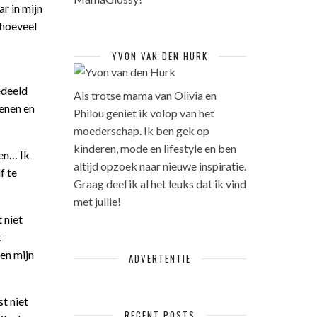
ar in mijn
 hoeveel
YVON VAN DEN HURK
edeeld
Als trotse mama van Olivia en
penen en
Philou geniet ik volop van het
moederschap. Ik ben gek op
kinderen, mode en lifestyle en ben
den… Ik
altijd opzoek naar nieuwe inspiratie.
f te
Graag deel ik al het leuks dat ik vind
met jullie!
 niet
k
 en mijn
ADVERTENTIE
st niet
RECENT POSTS