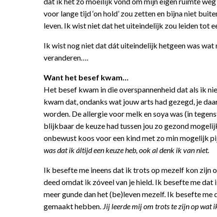
dat ik het zó moeilijk vond om mijn eigen ruimte weg t
voor lange tijd ‘on hold’ zou zetten en bijna niet bui
leven. Ik wist niet dat het uiteindelijk zou leiden to
Ik wist nog niet dat dát uiteindelijk hetgeen was wat 
veranderen….
Want het besef kwam…
Het besef kwam in die overspannenheid dat als ik ni
kwam dat, ondanks wat jouw arts had gezegd, je daar 
worden. De allergie voor melk en soya was (in tegenste
blijkbaar de keuze had tussen jou zo gezond mogeli
onbewust koos voor een kind met zo min mogelijk pi
was dat ik áltijd een keuze heb, ook al denk ik van niet.
Ik besefte me ineens dat ik trots op mezelf kon zijn 
deed omdat ik zóveel van je hield. Ik besefte me dat 
meer gunde dan het (be)leven mezelf. Ik besefte me d
gemaakt hebben.
Jij leerde mij om trots te zijn op wat 