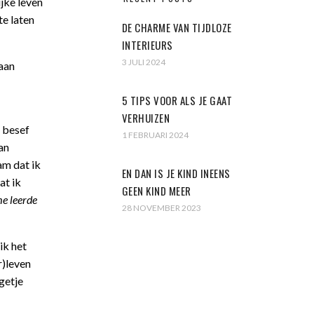
ijke leven
te laten
DE CHARME VAN TIJDLOZE
INTERIEURS
3 JULI 2024
gaan
5 TIPS VOOR ALS JE GAAT
VERHUIZEN
t besef
1 FEBRUARI 2024
an
am dat ik
EN DAN IS JE KIND INEENS
at ik
GEEN KIND MEER
me leerde
28 NOVEMBER 2023
ik het
r)leven
getje