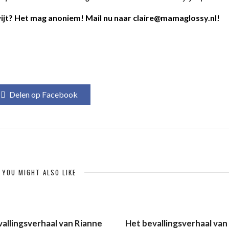
kwijt? Het mag anoniem! Mail nu naar claire@mamaglossy.nl!
Delen op Facebook
YOU MIGHT ALSO LIKE
allingsverhaal van Rianne
Het bevallingsverhaal van