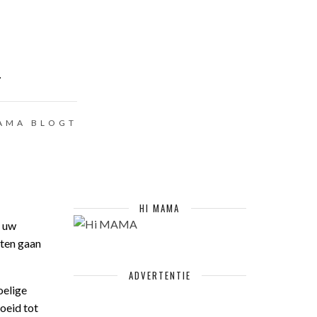
L
AMA BLOGT
HI MAMA
r uw
eten gaan
ADVERTENTIE
oelige
oeid tot