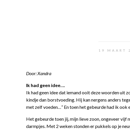
19 MAART 
Door: Xandra
Ik had geen idee….
Ik had geen idee dat iemand ooit deze woorden uit z
kindje dan borstvoeding. Hij kan nergens anders tegen
met zelf voeden…” En toen het gebeurde had ik ook e
Het gebeurde toen jij, mijn lieve zoon, ongeveer vijf
darmpjes. Met 2 weken stonden er pukkels op je neus