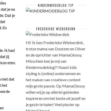
lles
KINDERMODEBLOG TIP
dat je na
e. Dat je
 dat
d. En
FREDERIEKE WIEBERDINK
Hi! Ik ben Frederieke Wieberdink,
trotse mama van Doutzen en Oliver
ie. Ik had
en de oprichter van MamaGlossy.
at jij
Misschien ken je mij van
 kon eten.
Kindermodeblog?! Naast kids
styling is (online) ondernemen en
 niet dat
het maken van creatieve content
t het
mijn grote passie. Op MamaGlossy
 leerde
willen wij je op allerlei gebieden
inspireren om het beste uit jezelf en
je gezin te halen! Veel plezier op
een
MamaGlossy!