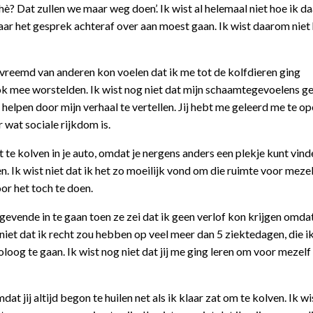
è? Dat zullen we maar weg doen’. Ik wist al helemaal niet hoe ik da
 daar het gesprek achteraf over aan moest gaan. Ik wist daarom niet
ervreemd van anderen kon voelen dat ik me tot de kolfdieren ging
ok mee worstelden. Ik wist nog niet dat mijn schaamtegevoelens g
 helpen door mijn verhaal te vertellen. Jij hebt me geleerd me te o
 wat sociale rijkdom is.
t te kolven in je auto, omdat je nergens anders een plekje kunt vin
. Ik wist niet dat ik het zo moeilijk vond om die ruimte voor mezel
or het toch te doen.
ggevende in te gaan toen ze zei dat ik geen verlof kon krijgen omdat
st niet dat ik recht zou hebben op veel meer dan 5 ziektedagen, die i
loog te gaan. Ik wist nog niet dat jij me ging leren om voor mezelf
at jij altijd begon te huilen net als ik klaar zat om te kolven. Ik wi