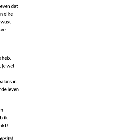
leven dat
en elke
bewust
ave
e heb,
 je wel
alans in
rde leven
en
b ik
akt!
ebsite!