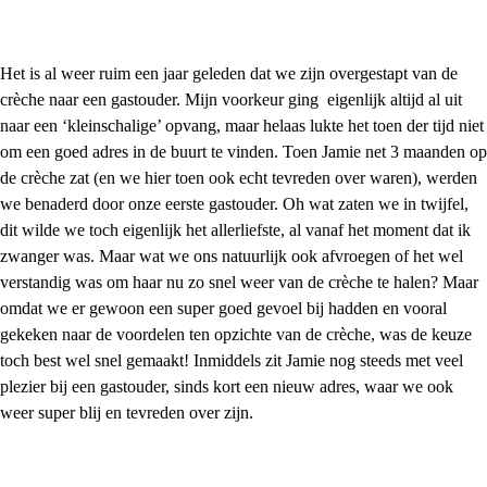
Het is al weer ruim een jaar geleden dat we zijn overgestapt van de
crèche naar een gastouder. Mijn voorkeur ging eigenlijk altijd al uit
naar een ‘kleinschalige’ opvang, maar helaas lukte het toen der tijd niet
om een goed adres in de buurt te vinden. Toen Jamie net 3 maanden op
de crèche zat (en we hier toen ook echt tevreden over waren), werden
we benaderd door onze eerste gastouder. Oh wat zaten we in twijfel,
dit wilde we toch eigenlijk het allerliefste, al vanaf het moment dat ik
zwanger was. Maar wat we ons natuurlijk ook afvroegen of het wel
verstandig was om haar nu zo snel weer van de crèche te halen? Maar
omdat we er gewoon een super goed gevoel bij hadden en vooral
gekeken naar de voordelen ten opzichte van de crèche, was de keuze
toch best wel snel gemaakt! Inmiddels zit Jamie nog steeds met veel
plezier bij een gastouder, sinds kort een nieuw adres, waar we ook
weer super blij en tevreden over zijn.