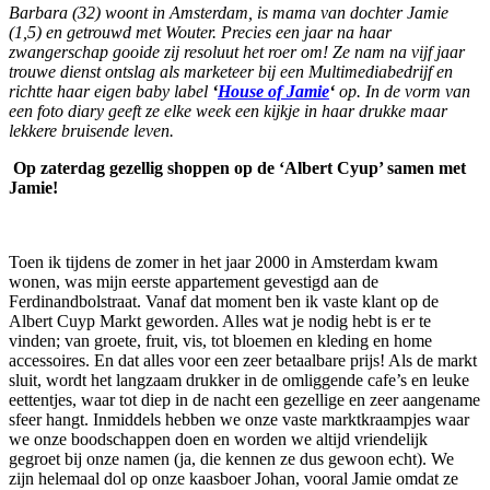
Barbara (32) woont in Amsterdam, is mama van dochter Jamie
(1,5) en getrouwd met Wouter. Precies een jaar na haar
zwangerschap gooide zij resoluut het roer om! Ze nam na vijf jaar
trouwe dienst ontslag als marketeer bij een Multimediabedrijf en
richt
te haa
r eigen baby label
‘
Hous
e of Jamie
‘
op. In de vorm van
een foto diary geeft ze elke week een kijkje in haar drukke maar
lekkere bruisende leven.
Op zaterdag gezellig shoppen op de ‘Albert Cyup’ samen met
Jamie!
Toen ik tijdens de zomer in het jaar 2000 in Amsterdam kwam
wonen, was mijn eerste appartement gevestigd aan de
Ferdinandbolstraat. Vanaf dat moment ben ik vaste klant op de
Albert Cuyp Markt geworden. Alles wat je nodig hebt is er te
vinden; van groete, fruit, vis, tot bloemen en kleding en home
accessoires. En dat alles voor een zeer betaalbare prijs! Als de markt
sluit, wordt het langzaam drukker in de omliggende cafe’s en leuke
eettentjes, waar tot diep in de nacht een gezellige en zeer aangename
sfeer hangt. Inmiddels hebben we onze vaste marktkraampjes waar
we onze boodschappen doen en worden we altijd vriendelijk
gegroet bij onze namen (ja, die kennen ze dus gewoon echt). We
zijn helemaal dol op onze kaasboer Johan, vooral Jamie omdat ze