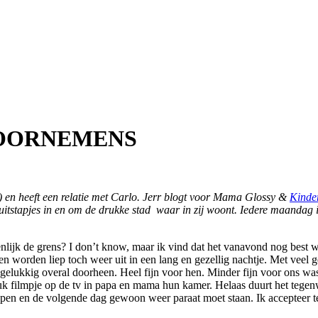
VOORNEMENS
) en heeft een relatie met Carlo. Jerr blogt voor Mama Glossy &
Kinde
itstapjes in en om de drukke stad waar in zij woont. Iedere maandag i
ijk de grens? I don’t know, maar ik vind dat het vanavond nog best w
en worden liep toch weer uit in een lang en gezellig nachtje. Met veel 
 gelukkig overal doorheen. Heel fijn voor hen. Minder fijn voor ons wa
uk filmpje op de tv in papa en mama hun kamer. Helaas duurt het tegen
n slapen en de volgende dag gewoon weer paraat moet staan. Ik accepte