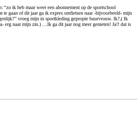
gen: “zo ik heb maar weer een abonnement op de sportschool
 te gaan of dit jaar ga ik expres omfietsen naar -bijvoorbeeld- mijn
nlijk?” vroeg mijn in sportkleding gepropte buurvrouw. Ik?,( Ik
- erg naar mijn zin.) …Ik ga dit jaar nog meer genieten! Ja!! dat is