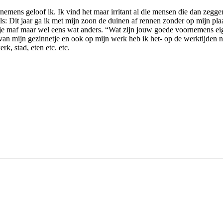
rnemens geloof ik. Ik vind het maar irritant al die mensen die dan zeg
s: Dit jaar ga ik met mijn zoon de duinen af rennen zonder op mijn plaat
je maf maar wel eens wat anders. “Wat zijn jouw goede voornemens eige
 van mijn gezinnetje en ook op mijn werk heb ik het- op de werktijden na
k, stad, eten etc. etc.