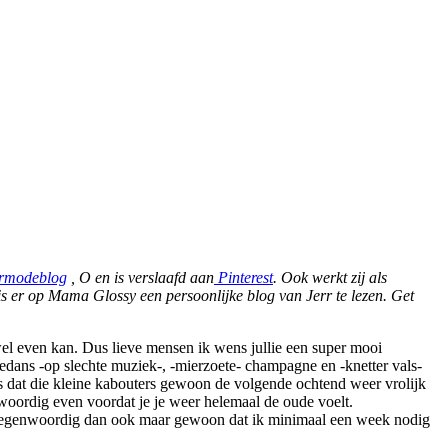
rmodeblog
, O en is verslaafd aan
Pinterest
. Ook werkt zij als
s er op Mama Glossy een persoonlijke blog van Jerr te lezen. Get
el even kan. Dus lieve mensen ik wens jullie een super mooi
gedans -op slechte muziek-, -mierzoete- champagne en -knetter vals-
s dat die kleine kabouters gewoon de volgende ochtend weer vrolijk
woordig even voordat je je weer helemaal de oude voelt.
er tegenwoordig dan ook maar gewoon dat ik minimaal een week nodig