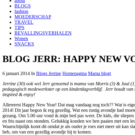
about
BLOGS
fashion
MOEDERSCHAP
TRAVEL
TIPS
BEVALLINGSVERHALEN
Wonen
SNACKS
BLOG JERR: HAPPY NEW 
6 januari 2014 In
Blogs Jerrine
Homepagina
Mama blogt
Jerrine (30) ook wel Jerr genoemd is mama van Morris (3) & Juul (1
pedagogisch medewerkster op een kinderdagverblijf. Jerr houdt van u
inspired & enjoy!
Allereerst Happy New Year! Dat mag vandaag nog toch?? Wat is eigenl
2014! Dit jaar begon ik erg gezellig. Wat een rustig avondje had moet
gezang. Om 5.00 uur vond ik mijn bed pas weer. De kids, die sliepen
en fris naast ons stonden. Gelukkig konden we hen paaien met een le
Waarschijnlijk komt dit omdat je als ouder je roes niet meer uit ka
heb, om van een gezellig avondje bij te komen.