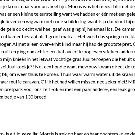
e krom maar voor ons heel fijn. Morris was het meest blij met dez
was er een kleine teleurstelling want we hadden er één met een gel
jk liever een wigwam met rode schildering want tsja dat vindt hij 
e gele ook echt wel heel gaaf was ging hij helemaal los. De kamer
 tentkamer bestaat uit 1 groot matras. Het werd dus springen en k
ger. Al met al een oververhit kind maar hij had de grootste pret. O
ssen uit en ging dan achter een kat aan of kroop even stiekem ander
 mijn knieën in het ietwat vochtige gras Juul te roepen die het uit
 zei Juul koekje?! Net een hondje want mevrouw kwam direct de ten
g blij om weer thuis te komen. Thuis waar warm water uit de kraan
 naar muffe caravan. Of ik het had willen missen, nee zeker niet! Mi
en pretpark voor ons zelf -ok en met een paar andere-, een leuk gr
een bedje van 130 breed.
r- is altijd gezellig. Morris is gek op haar en haar dochters -o en d