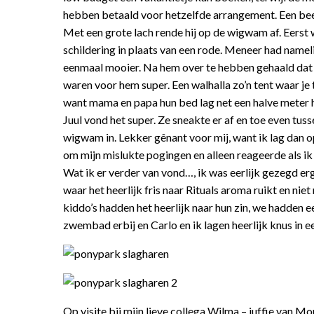
hebben betaald voor hetzelfde arrangement. Een beetj
Met een grote lach rende hij op de wigwam af. Eerst 
schildering in plaats van een rode. Meneer had nameli
eenmaal mooier. Na hem over te hebben gehaald dat d
waren voor hem super. Een walhalla zo’n tent waar je
want mama en papa hun bed lag net een halve meter ho
Juul vond het super. Ze sneakte er af en toe even tu
wigwam in. Lekker gênant voor mij, want ik lag dan op
om mijn mislukte pogingen en alleen reageerde als ik
Wat ik er verder van vond…, ik was eerlijk gezegd er
waar het heerlijk fris naar Rituals aroma ruikt en niet
kiddo’s hadden het heerlijk naar hun zin, we hadden e
zwembad erbij en Carlo en ik lagen heerlijk knus in 
Op visite bij mijn lieve collega Wilma – juffie van Mor