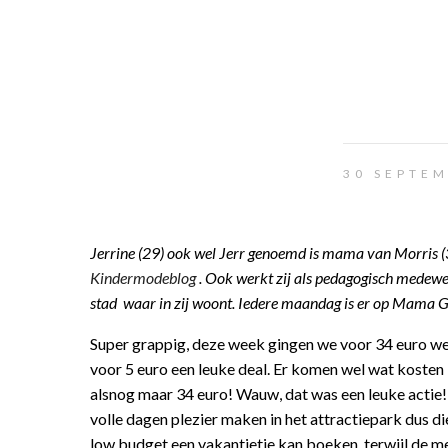
30 SEPTEM
Jerrine (29) ook wel Jerr genoemd is mama van Morris (3)
Kindermodeblog
. Ook werkt zij als pedagogisch medewer
stad waar in zij woont. Iedere maandag is er op Mama Glo
Super grappig, deze week gingen we voor 34 euro we
voor 5 euro een leuke deal. Er komen wel wat kosten
alsnog maar 34 euro! Wauw, dat was een leuke acti
volle dagen plezier maken in het attractiepark dus di
low budget een vakantietje kan boeken, terwijl de me