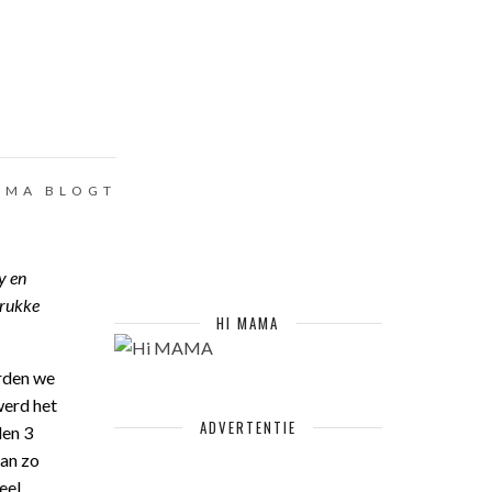
AMA BLOGT
y en
drukke
HI MAMA
orden we
werd het
ADVERTENTIE
den 3
dan zo
eel