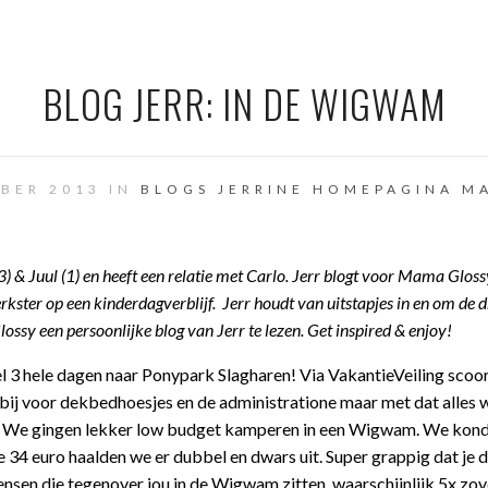
BLOG JERR: IN DE WIGWAM
BER 2013 IN
BLOGS JERRINE
HOMEPAGINA
M
 & Juul (1) en heeft een relatie met Carlo. Jerr blogt voor Mama Gloss
kster op een kinderdagverblijf. Jerr houdt van uitstapjes in en om de 
ssy een persoonlijke blog van Jerr te lezen. Get inspired & enjoy!
l 3 hele dagen naar Ponypark Slagharen! Via VakantieVeiling sco
 bij voor dekbedhoesjes en de administratione maar met dat alles 
e! We gingen lekker low budget kamperen in een Wigwam. We kon
e 34 euro haalden we er dubbel en dwars uit. Super grappig dat je 
nsen die tegenover jou in de Wigwam zitten, waarschijnlijk 5x zov