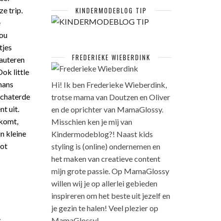
e trip.
KINDERMODEBLOG TIP
e
nou
tjes
FREDERIEKE WIEBERDINK
lauteren
ok little
mans
Hi! Ik ben Frederieke Wieberdink,
 schaterde
trotse mama van Doutzen en Oliver
t uit.
en de oprichter van MamaGlossy.
 komt,
Misschien ken je mij van
jn kleine
Kindermodeblog?! Naast kids
oot
styling is (online) ondernemen en
het maken van creatieve content
mijn grote passie. Op MamaGlossy
willen wij je op allerlei gebieden
inspireren om het beste uit jezelf en
je gezin te halen! Veel plezier op
e
MamaGlossy!