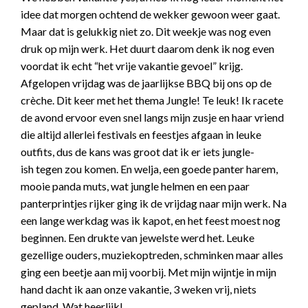
idee dat morgen ochtend de wekker gewoon weer gaat.
Maar dat is gelukkig niet zo. Dit weekje was nog even
druk op mijn werk. Het duurt daarom denk ik nog even
voordat ik echt “het vrije vakantie gevoel” krijg.
Afgelopen vrijdag was de jaarlijkse BBQ bij ons op de
crèche. Dit keer met het thema Jungle! Te leuk! Ik racete
de avond ervoor even snel langs mijn zusje en haar vriend
die altijd allerlei festivals en feestjes afgaan in leuke
outfits, dus de kans was groot dat ik er iets jungle-
ish tegen zou komen. En welja, een goede panter harem,
mooie panda muts, wat jungle helmen en een paar
panterprintjes rijker ging ik de vrijdag naar mijn werk. Na
een lange werkdag was ik kapot, en het feest moest nog
beginnen. Een drukte van jewelste werd het. Leuke
gezellige ouders, muziekoptreden, schminken maar alles
ging een beetje aan mij voorbij. Met mijn wijntje in mijn
hand dacht ik aan onze vakantie, 3 weken vrij, niets
gepland. Wat heerlijk!