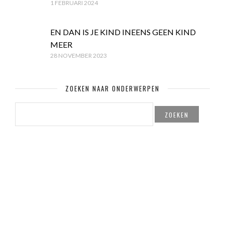
1 FEBRUARI 2024
EN DAN IS JE KIND INEENS GEEN KIND
MEER
28 NOVEMBER 2023
ZOEKEN NAAR ONDERWERPEN
ZOEKEN
NAAR:
© Copyright Mamaglossy.nl & Created by
PITS! Webdesign