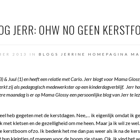
OG JERR: OHW NO GEEN KERSTF
BER 2013 IN
BLOGS JERRINE
HOMEPAGINA
MA
) & Juul (1) en heeft een relatie met Carlo. Jerr blogt voor Mama Gloss
erkt zij als pedagogisch medewerkster op een kinderdagverblijf. Jerr h
dere maandag is er op Mama Glossy een persoonlijke blog van Jerr te lez
veel heb gegeten met de kerstdagen. Nee,… ik eigenlijk omdat ik g
uk met kletsen en de gezelligheid om me heen. Maar ja ik wil ze wel.
 de kerstboom ofzo. Ik bedenk het me dan pas weer als ik na de ker
 hun kleintjes of mannen voor de boom zie staan. Ok, ik vind het w