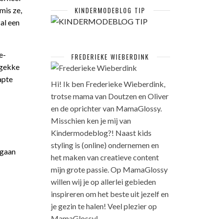
mis ze,
KINDERMODEBLOG TIP
zal een
e-
FREDERIEKE WIEBERDINK
 gekke
apte
Hi! Ik ben Frederieke Wieberdink,
trotse mama van Doutzen en Oliver
en de oprichter van MamaGlossy.
Misschien ken je mij van
Kindermodeblog?! Naast kids
styling is (online) ondernemen en
 gaan
het maken van creatieve content
mijn grote passie. Op MamaGlossy
willen wij je op allerlei gebieden
inspireren om het beste uit jezelf en
je gezin te halen! Veel plezier op
MamaGlossy!