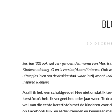
BL
30 DECEM
Jerrine (30) ook wel Jerr genoemd is mama van Morris (3
Kindermodeblog
, O en is verslaafd aan
Pinterest
. Ook w
uitstapjes in en om de drukke stad waar in zij woont. Ie
inspired & enjoy!
Aaaiii ik heb een schuldgevoel. Nee niet omdat ik te
kerstfoto’s heb. Ik vergeet het ieder jaar weer. Te dr
wel, van die echte kerstfoto’s met de kinderen voor
op Facebook kijk, en al die vrienden en kennissen met