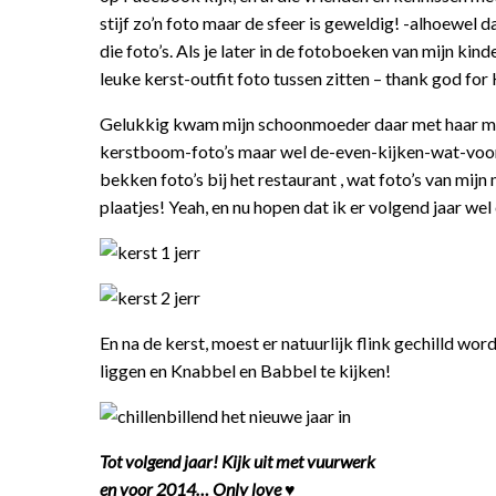
stijf zo’n foto maar de sfeer is geweldig! -alhoewel 
die foto’s. Als je later in de fotoboeken van mijn kind
leuke kerst-outfit foto tussen zitten – thank god for
Gelukkig kwam mijn schoonmoeder daar met haar mail.
kerstboom-foto’s maar wel de-even-kijken-wat-voor-c
bekken foto’s bij het restaurant , wat foto’s van mij
plaatjes! Yeah, en nu hopen dat ik er volgend jaar wel
En na de kerst, moest er natuurlijk flink gechilld w
liggen en Knabbel en Babbel te kijken!
Tot volgend jaar! Kijk uit met vuurwerk
en voor 2014… Only love ♥