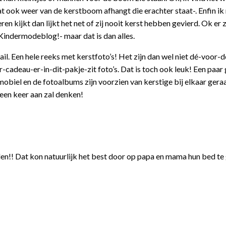
dat ook weer van de kerstboom afhangt die erachter staat-. Enfin ik 
eren kijkt dan lijkt het net of zij nooit kerst hebben gevierd. Ok er 
 Kindermodeblog!- maar dat is dan alles.
 Een hele reeks met kerstfoto’s! Het zijn dan wel niet dé-voor-d
adeau-er-in-dit-pakje-zit foto’s. Dat is toch ook leuk! Een paar
n mobiel en de fotoalbums zijn voorzien van kerstige bij elkaar gera
 een keer aan zal denken!
orden!! Dat kon natuurlijk het best door op papa en mama hun bed te