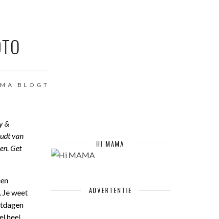
OTO
MA BLOGT
y &
oudt van
HI MAMA
en. Get
een
ADVERTENTIE
. Je weet
stdagen
el heel