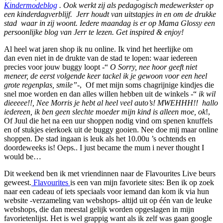
Kindermodeblog
. Ook werkt zij als pedagogisch medewerkster op
een kinderdagverblijf. Jerr houdt van uitstapjes in en om de drukke
stad waar in zij woont. Iedere maandag is er op Mama Glossy een
persoonlijke blog van Jerr te lezen. Get inspired & enjoy!
Al heel wat jaren shop ik nu online. Ik vind het heerlijke om
dan even niet in de drukte van de stad te lopen: waar iedereen
precies voor jouw buggy loopt -“
O Sorry, nee hoor geeft niet
meneer, de eerst volgende keer tackel ik je gewoon voor een heel
grote regenplas, smile”
-, Of met mijn soms chagrijnige kindjes die
snel moe worden en dan alles willen hebben uit de winkels -“
ik wil
dieeeee!!, Nee Morris je hebt al heel veel auto’s! MWEHHH!!
hallo
iedereen, ik ben geen slechte moeder mijn kind is alleen moe, ok
!,
Of Juul die het na een uur shoppen nodig vind om spenen knuffels
en of stukjes eierkoek uit de buggy gooien. Nee doe mij maar online
shoppen. De stad ingaan is leuk als het 10.00u ’s ochtends en
doordeweeks is! Oeps.. I just became the mum i never thought I
would be…
Dit weekend ben ik met vriendinnen naar de Flavourites Live beurs
geweest.
Flavourites
is een van mijn favoriete sites: Ben ik op zoek
naar een cadeau of iets speciaals voor iemand dan kom ik via hun
website -verzameling van webshops- altijd uit op één van de leuke
webshops, die dan meestal gelijk worden opgeslagen in mijn
favorietenlijst. Het is wel grappig want als ik zelf was gaan google