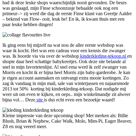
had ik deze leuke shops waarschijnlijk nooit gevonden. De beurs
was geslaagd, mijn Finse schoonzusje behaalde ook nog een
primeur–> zij werd die dag de eerste Finse klant van Geertje Aalder
– bekend van Flow- ooit, leuk he! En ik, ik kwam thuis met een
paar leuke hebben dingen!
Ik ging eens bij mijzelf na wat nou de aller eerste webshop was
waar ik kocht. Het was een cadeau voor een kennis die zwanger
was. Ik hoorde via via over de webshop
kinderkleding-tekoop.nl
en
shopte daar heel schattige babykeertjes. Ook deze site belande al
snel in mijn favorietenlijst. Al snel erna werd ik zelf zwanger van
Morris en kocht ik er bijna heel Morris zijn baby-garderobe. Je kan
je eigen account aanmaken en ontvangt extra mooie kortingen. Zo
zag ik vandaag in mijn mail, sale van winterjassen en najaarsmode
2013 tot 50% korting bij kinderkleding-tekoop. Dat nodigde mij
weer uit om even te kijken, en oeps.. mijn winkelmandje zit alweer
bijna vol… Deze
site
is dus echt even een bezoekje waard!
Kleine impressie van deze upcoming shop! Met merken als: Billie
Blush, Brian & Nephew, Cake Walk, Molo, Mim-Pi, Eager Beaver,
Z8 en nog veeeel meer.