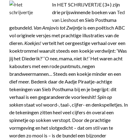
In HET SCHRIJVERTJE (3+) zijn
drie prijswinnende boeken van
Ted
van Lieshout
en Sieb Posthuma
gebundeld.
Van Ansjovis tot Zwijntje
is een poëtisch ABC
vol originele versjes met prachtige illustraties van de
dieren.
Koekjes!
vertelt het oergeestige verhaal over een
koektrommel waaruit steeds een koekje verdwijnt: ‘Was
jij het Diederik?’ ‘O nee, mama, niet ik!’ Het waren acht
kabouters met een rode puntmuts, negen
brandweermannen… Steeds een koekje minder en een
dief meer. Bedenk daar de Aadje Piraatje-achtige
tekeningen van Sieb Posthuma bij en je begrijpt: dit
verhaal is een gegarandeerde voorleeshit!
Spin op
sokken
staat vol woord-, taal-, cijfer- en denkspelletjes. In
de tekeningen zitten heel veel cijfers én overal een
spinnetje op sokken verstopt. Door de prachtige
vormgeving en het slotgedicht – dat om stil van te
worden zo mooi is – is de bundel een bijzonder