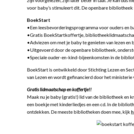
zijn voorgelezen, zijn later beter in taal. Je kan du
voor baby’s stimuleert dit. De openbare bibliotheek s
BoekStart
•Een leesbevorderingsprogramma voor ouders en b
•Gratis BoekStartkoffertje, bibliotheeklidmaatscha
•Adviezen om met je baby te genieten van lezen en 
•Uitgevoerd door de openbare bibliotheek, onderst
•Speciale ouder-en-kind-bijeenkomsten in de bibli
BoekStart is ontwikkeld door Stichting Lezen en Se
van Lezen en wordt gefinancierd door het ministeri
Gratis lidmaatschap en koffertje!!
Maak nu je baby (gratis!) lid van de bibliotheek en 
een boekje met kinderliedjes en een cd. In de bibli
ontdekken. De meeste bibliotheken doen mee, kijk
h