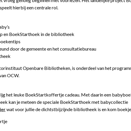
s niet vroeg genoeg beginnen met voorlezen. Het landelijke project 
peelt hierbij een centrale rol.
aby’s
p en BoekStarthoek in de bibliotheek
boekentips
eund door de gemeente en het consultatiebureau
otheek
ctorinstituut Openbare Bibliotheken, is onderdeel van het progra
e van OCW.
krijg het leuke BoekStartkoffertje cadeau. Met daarin een babyboe
otheek kan je meteen de speciale BoekStarthoek met babycollectie
ier
wat voor jullie de dichtstbijzijnde bibliotheek is en kom boekje