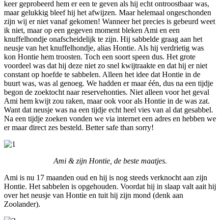
keer geprobeerd hem er een te geven als hij echt ontroostbaar was,
maar gelukkig bleef hij het afwijzen. Maar helemaal ongeschonden
zijn wij er niet vanaf gekomen! Wanneer het precies is gebeurd weet
ik niet, maar op een gegeven moment bleken Ami en een
knuffelhondje onafscheidelijk te zijn. Hij sabbelde graag aan het
neusje van het knuffelhondje, alias Hontie. Als hij verdrietig was
kon Hontie hem troosten. Toch een soort speen dus. Het grote
voordeel was dat hij deze niet zo snel kwijtraakte en dat hij er niet
constant op hoefde te sabbelen. Alleen het idee dat Hontie in de
buurt was, was al genoeg. We hadden er maar één, dus na een tijdje
begon de zoektocht naar reservehonties. Niet alleen voor het geval
Ami hem kwijt zou raken, maar ook voor als Hontie in de was zat.
Want dat neusje was na een tijdje echt heel vies van al dat gesabbel.
Na een tijdje zoeken vonden we via internet een adres en hebben we
er maar direct zes besteld. Better safe than sorry!
Ami & zijn Hontie, de beste maatjes.
Ami is nu 17 maanden oud en hij is nog steeds verknocht aan zijn
Hontie. Het sabbelen is opgehouden. Voordat hij in slaap valt aait hij
over het neusje van Hontie en tuit hij zijn mond (denk aan
Zoolander).