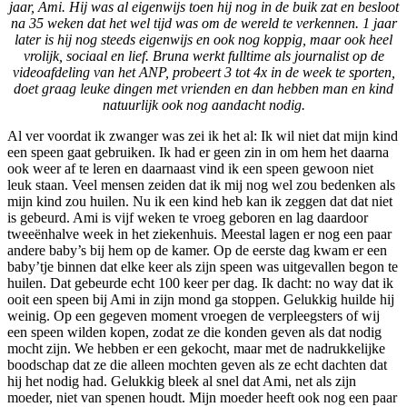
jaar, Ami. Hij was al eigenwijs toen hij nog in de buik zat en besloot
na 35 weken dat het wel tijd was om de wereld te verkennen. 1 jaar
later is hij nog steeds eigenwijs en ook nog koppig, maar ook heel
vrolijk, sociaal en lief. Bruna werkt fulltime als journalist op de
videoafdeling van het ANP, probeert 3 tot 4x in de week te sporten,
doet graag leuke dingen met vrienden en dan hebben man en kind
natuurlijk ook nog aandacht nodig.
Al ver voordat ik zwanger was zei ik het al: Ik wil niet dat mijn kind
een speen gaat gebruiken. Ik had er geen zin in om hem het daarna
ook weer af te leren en daarnaast vind ik een speen gewoon niet
leuk staan. Veel mensen zeiden dat ik mij nog wel zou bedenken als
mijn kind zou huilen. Nu ik een kind heb kan ik zeggen dat dat niet
is gebeurd. Ami is vijf weken te vroeg geboren en lag daardoor
tweeënhalve week in het ziekenhuis. Meestal lagen er nog een paar
andere baby’s bij hem op de kamer. Op de eerste dag kwam er een
baby’tje binnen dat elke keer als zijn speen was uitgevallen begon te
huilen. Dat gebeurde echt 100 keer per dag. Ik dacht: no way dat ik
ooit een speen bij Ami in zijn mond ga stoppen. Gelukkig huilde hij
weinig. Op een gegeven moment vroegen de verpleegsters of wij
een speen wilden kopen, zodat ze die konden geven als dat nodig
mocht zijn. We hebben er een gekocht, maar met de nadrukkelijke
boodschap dat ze die alleen mochten geven als ze echt dachten dat
hij het nodig had. Gelukkig bleek al snel dat Ami, net als zijn
moeder, niet van spenen houdt. Mijn moeder heeft ook nog een paar