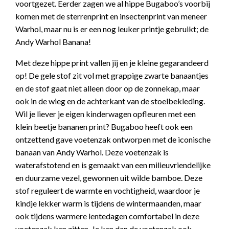
voortgezet. Eerder zagen we al hippe Bugaboo’s voorbij
komen met de sterrenprint en insectenprint van meneer
Warhol, maar nu is er een nog leuker printje gebruikt; de
Andy Warhol Banana!
Met deze hippe print vallen jij en je kleine gegarandeerd
op! De gele stof zit vol met grappige zwarte banaantjes
en de stof gaat niet alleen door op de zonnekap, maar
ook in de wieg en de achterkant van de stoelbekleding.
Wil je liever je eigen kinderwagen opfleuren met een
klein beetje bananen print? Bugaboo heeft ook een
ontzettend gave voetenzak ontworpen met de iconische
banaan van Andy Warhol. Deze voetenzak is
waterafstotend en is gemaakt van een milieuvriendelijke
en duurzame vezel, gewonnen uit wilde bamboe. Deze
stof reguleert de warmte en vochtigheid, waardoor je
kindje lekker warm is tijdens de wintermaanden, maar
ook tijdens warmere lentedagen comfortabel in deze
voetenzak kan zitten. Je kan dan de voetenzak ook