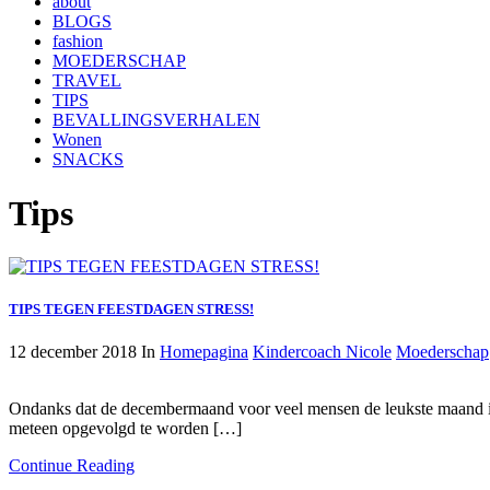
about
BLOGS
fashion
MOEDERSCHAP
TRAVEL
TIPS
BEVALLINGSVERHALEN
Wonen
SNACKS
Tips
TIPS TEGEN FEESTDAGEN STRESS!
12 december 2018
In
Homepagina
Kindercoach Nicole
Moederschap
Ondanks dat de decembermaand voor veel mensen de leukste maand is v
meteen opgevolgd te worden […]
Continue Reading