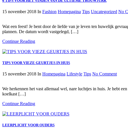
6 TIPS VOOR HET VINDEN VAN DE ULTIEME TROUWJURK
15 november 2018
In
Fashion
Homepagina
Tips
Uncategorized
No 
Wat een feest! Je bent door de liefde van je leven ten huwelijk gevra
plannen. De datum wordt vastgelegd, […]
Continue Reading
TIPS VOOR VIEZE GEURTJES IN HUIS
15 november 2018
In
Homepagina
Lifestyle
Tips
No Comment
We herkennen het vast allemaal wel, nare luchtjes in huis. Je hebt ee
koelkast […]
Continue Reading
LEERPLICHT VOOR OUDERS