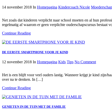
14 november 2018
In
Homepagina
Kindercoach Nicole
Moederscha
Net zoals dat kinderen verplicht naar school moeten en al hun profess
regelmatig af waarom er geen verplichte ouderschapscursus bestaat v
Continue Reading
DE EERSTE SMARTPHONE VOOR JE KIND
12 november 2018
In
Homepagina
Kids
Tips
No Comment
Het is een blijft voor veel ouders lastig. Wanneer krijgt je kind zijn
over na te denken. In […]
Continue Reading
GENIETEN IN DE TUIN MET DE FAMILIE