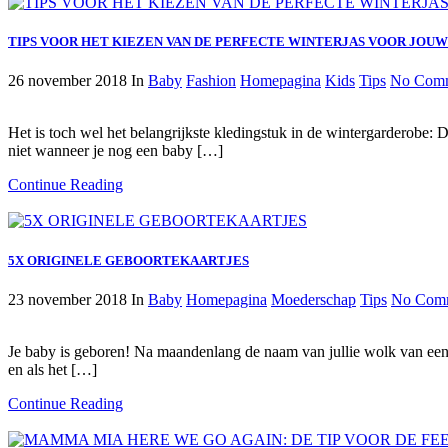
TIPS VOOR HET KIEZEN VAN DE PERFECTE WINTERJAS VOOR JOUW
26 november 2018
In
Baby
Fashion
Homepagina
Kids
Tips
No Com
Het is toch wel het belangrijkste kledingstuk in de wintergarderobe: D
niet wanneer je nog een baby […]
Continue Reading
5X ORIGINELE GEBOORTEKAARTJES
23 november 2018
In
Baby
Homepagina
Moederschap
Tips
No Com
Je baby is geboren! Na maandenlang de naam van jullie wolk van een 
en als het […]
Continue Reading