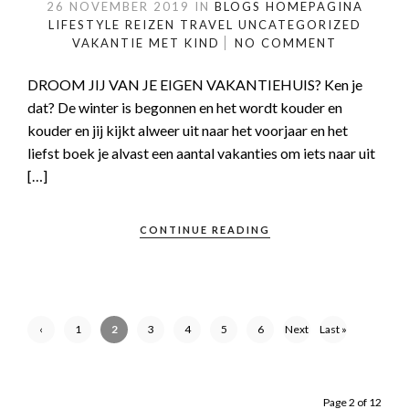
26 NOVEMBER 2019
IN
BLOGS
HOMEPAGINA
LIFESTYLE
REIZEN
TRAVEL
UNCATEGORIZED
VAKANTIE MET KIND
NO COMMENT
DROOM JIJ VAN JE EIGEN VAKANTIEHUIS? Ken je
dat? De winter is begonnen en het wordt kouder en
kouder en jij kijkt alweer uit naar het voorjaar en het
liefst boek je alvast een aantal vakanties om iets naar uit
[…]
CONTINUE READING
‹
1
2
3
4
5
6
Next
Last »
Previ
›
ous
Page 2 of 12