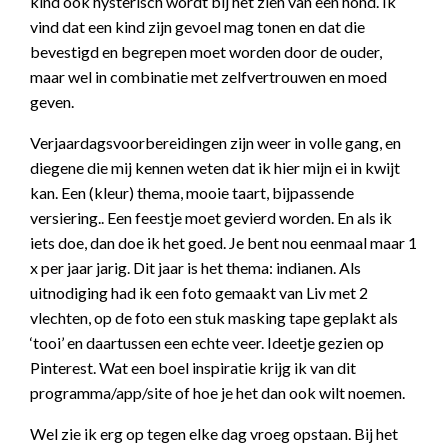
kind ook hysterisch wordt bij het zien van een hond. Ik
vind dat een kind zijn gevoel mag tonen en dat die
bevestigd en begrepen moet worden door de ouder,
maar wel in combinatie met zelfvertrouwen en moed
geven.
Verjaardagsvoorbereidingen zijn weer in volle gang, en
diegene die mij kennen weten dat ik hier mijn ei in kwijt
kan. Een (kleur) thema, mooie taart, bijpassende
versiering.. Een feestje moet gevierd worden. En als ik
iets doe, dan doe ik het goed. Je bent nou eenmaal maar 1
x per jaar jarig. Dit jaar is het thema: indianen. Als
uitnodiging had ik een foto gemaakt van Liv met 2
vlechten, op de foto een stuk masking tape geplakt als
‘tooi’ en daartussen een echte veer. Ideetje gezien op
Pinterest. Wat een boel inspiratie krijg ik van dit
programma/app/site of hoe je het dan ook wilt noemen.
Wel zie ik erg op tegen elke dag vroeg opstaan. Bij het