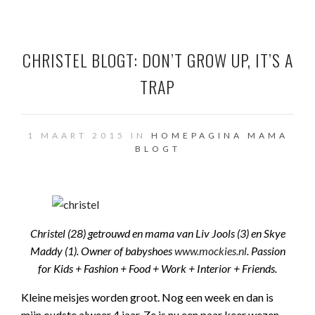
CHRISTEL BLOGT: DON’T GROW UP, IT’S A
TRAP
1 MAART 2015 IN
HOMEPAGINA
MAMA
BLOGT
Christel (28) getrouwd en mama van Liv Jools (3) en Skye
Maddy (1).
Owner of babyshoes
www.mockies.nl
.
Passion
for Kids + Fashion + Food + Work + Interior + Friends.
Kleine meisjes worden groot. Nog een week en dan is
mijn oudste alweer 4 jaar. Ze is nu een paar keer wezen