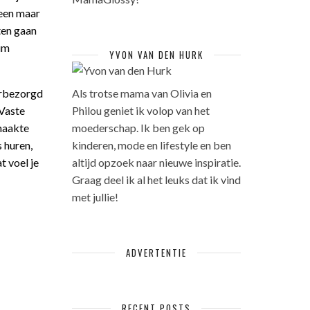
lleen maar
ten gaan
cum
YVON VAN DEN HURK
erbezorgd
Als trotse mama van Olivia en
 Vaste
Philou geniet ik volop van het
emaakte
moederschap. Ik ben gek op
s huren,
kinderen, mode en lifestyle en ben
t voel je
altijd opzoek naar nieuwe inspiratie.
Graag deel ik al het leuks dat ik vind
met jullie!
ADVERTENTIE
RECENT POSTS