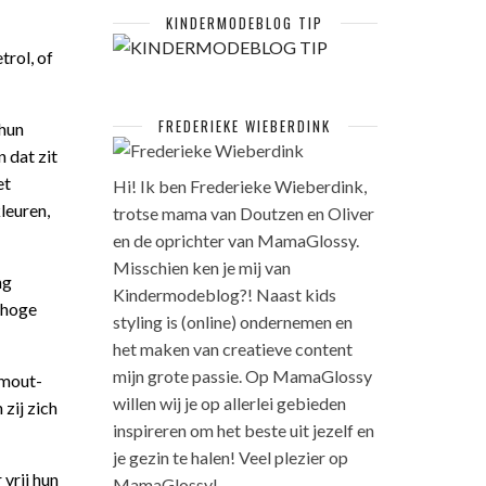
KINDERMODEBLOG TIP
trol, of
FREDERIEKE WIEBERDINK
 hun
 dat zit
et
Hi! Ik ben Frederieke Wieberdink,
leuren,
trotse mama van Doutzen en Oliver
en de oprichter van MamaGlossy.
Misschien ken je mij van
ng
Kindermodeblog?! Naast kids
 hoge
styling is (online) ondernemen en
het maken van creatieve content
mijn grote passie. Op MamaGlossy
rmout-
willen wij je op allerlei gebieden
zij zich
inspireren om het beste uit jezelf en
je gezin te halen! Veel plezier op
 vrij hun
MamaGlossy!