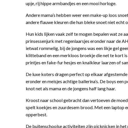
upje, rij hippe armbandjes en een mooi horloge.
Andere mama’s hebben weer een make-up loos snoetje 
andere flauwe kleuren die hun bleke snoet niet echt 
Hun kids lijken vaak zelf te mogen bepalen wat ze aa
prinsessenjurk met regenlaarsjes eronder naar de AH 
ietwat rommelig, bij de jongens was een likje gel g
klitteband en een merkloos broekje die net te kort i
printjes en fake-fur hesjes en knalkleur laarzen of s
De luxe koters dragen perfect op elkaar afgestemde s
eronder en meisjes achtige ballerina’s. De boys een 
knot net als mama en de jongens half lang haar.
Kroost naar school gebracht dan vertoeven de moeder
spelt koekjes en zuurdesem brood. Met een laptop en
opperbest.
De buitenschoolse activiteiten zijn picknicken in het 