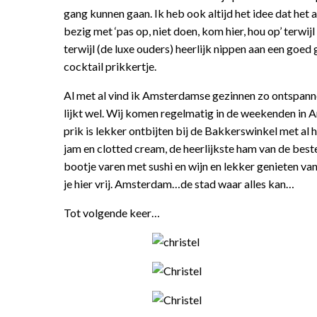
gang kunnen gaan. Ik heb ook altijd het idee dat het al
bezig met ‘pas op, niet doen, kom hier, hou op’ terwi
terwijl (de luxe ouders) heerlijk nippen aan een goe
cocktail prikkertje.
Al met al vind ik Amsterdamse gezinnen zo ontspann
lijkt wel. Wij komen regelmatig in de weekenden in 
prik is lekker ontbijten bij de Bakkerswinkel met al
jam en clotted cream, de heerlijkste ham van de beste
bootje varen met sushi en wijn en lekker genieten van
je hier vrij. Amsterdam…de stad waar alles kan…
Tot volgende keer…