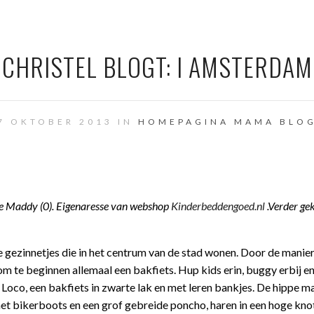
CHRISTEL BLOGT: I AMSTERDAM
7 OKTOBER 2013 IN
HOMEPAGINA
MAMA BLO
ye Maddy (0). Eigenaresse van webshop
Kinderbeddengoed.nl
.Verder ge
de gezinnetjes die in het centrum van de stad wonen. Door de manie
om te beginnen allemaal een bakfiets. Hup kids erin, buggy erbij e
Loco, een bakfiets in zwarte lak en met leren bankjes. De hippe m
et bikerboots en een grof gebreide poncho, haren in een hoge kno