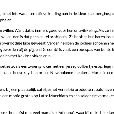
met iets wat alternatieve kleding aan in de kleuren aubergine, pe
ophalen.
n willen. Want dat is immers goed voor hun ontwikkeling. Als ze in
willen, dan is dat geen enkel probleem. Ze hebben hun haren los en
een overbodige luxe geweest. Verder hebben de jochies schoenen m
s geworden bij de pijpen. De combi is vaak een poespas van bonte k
andalen met kekke sokken er in.
etjes zoals een zwierig rokje met een jersey colbertje erop, leggi
polo, een heuse ray-ban bril en New balance sneakers. Haren in een
s bij een plaatselijk cafe’tje met verse bio producten zoals have
 een mooie grote kop Latte Macchiato en een salade’tje vermaken 
park, het liefst met veel mama’s en/of papa’s waarbij de kids lekker