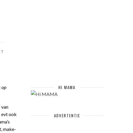
GT
k
op
HI MAMA
r van
n evt ook
ADVERTENTIE
ama’s
t, make-