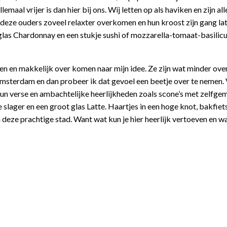
lemaal vrijer is dan hier bij ons. Wij letten op als haviken en zijn a
jl deze ouders zoveel relaxter overkomen en hun kroost zijn gang la
d glas Chardonnay en een stukje sushi of mozzarella-tomaat-basili
en en makkelijk over komen naar mijn idee. Ze zijn wat minder ov
Amsterdam en dan probeer ik dat gevoel een beetje over te nemen.
 hun verse en ambachtelijke heerlijkheden zoals scone’s met zelfg
 slager en een groot glas Latte. Haartjes in een hoge knot, bakfiet
 deze prachtige stad. Want wat kun je hier heerlijk vertoeven en wa