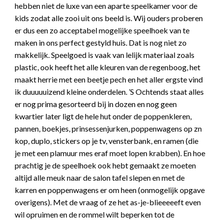
hebben niet de luxe van een aparte speelkamer voor de
kids zodat alle zooi uit ons beeld is. Wij ouders proberen
er dus een zo acceptabel mogelijke speelhoek van te
maken in ons perfect gestyld huis. Dat is nog niet zo
makkelijk. Speelgoed is vaak van lelijk materiaal zoals
plastic, ook heeft het alle kleuren van de regenboog, het
maakt herrie met een beetje pech en het aller ergste vind
ik duuuuuizend kleine onderdelen. ’S Ochtends staat alles
er nog prima gesorteerd bij in dozen en nog geen
kwartier later ligt de hele hut onder de poppenkleren,
pannen, boekjes, prinsessenjurken, poppenwagens op zn
kop, duplo, stickers op je tv, vensterbank, en ramen (die
je met een plamuur mes eraf moet lopen krabben). En hoe
prachtig je de speelhoek ook hebt gemaakt ze moeten
altijd alle meuk naar de salon tafel slepen en met de
karren en poppenwagens er om heen (onmogelijk opgave
overigens). Met de vraag of ze het as-je-blieeeeeft even
wil opruimen en de rommel wilt beperken tot de