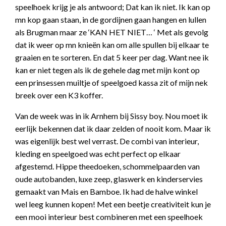
speelhoek krijg je als antwoord; Dat kan ik niet. Ik kan op
mn kop gaan staan, in de gordijnen gaan hangen en lullen
als Brugman maar ze ‘KAN HET NIET… ‘ Met als gevolg
dat ik weer op mn knieën kan om alle spullen bij elkaar te
graaien en te sorteren. En dat 5 keer per dag. Want nee ik
kan er niet tegen als ik de gehele dag met mijn kont op
een prinsessen muiltje of speelgoed kassa zit of mijn nek
breek over een K3 koffer.
Van de week was in ik Arnhem bij Sissy boy. Nou moet ik
eerlijk bekennen dat ik daar zelden of nooit kom. Maar ik
was eigenlijk best wel verrast. De combi van interieur,
kleding en speelgoed was echt perfect op elkaar
afgestemd. Hippe theedoeken, schommelpaarden van
oude autobanden, luxe zeep, glaswerk en kinderservies
gemaakt van Mais en Bamboe. Ik had de halve winkel
wel leeg kunnen kopen! Met een beetje creativiteit kun je
een mooi interieur best combineren met een speelhoek