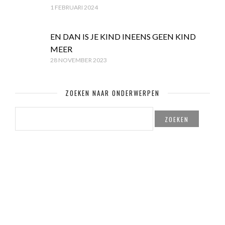
1 FEBRUARI 2024
EN DAN IS JE KIND INEENS GEEN KIND
MEER
28 NOVEMBER 2023
ZOEKEN NAAR ONDERWERPEN
ZOEKEN
NAAR:
© Copyright Mamaglossy.nl & Created by
PITS! Webdesign