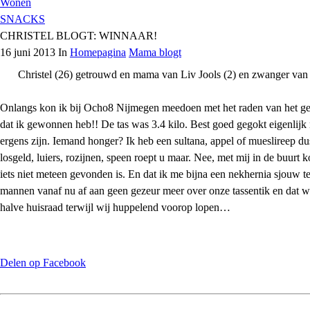
Wonen
SNACKS
CHRISTEL BLOGT: WINNAAR!
16 juni 2013 In
Homepagina
Mama blogt
Christel (26) getrouwd en mama van Liv Jools (2) en zwanger va
Onlangs kon ik bij Ocho8 Nijmegen meedoen met het raden van het gew
dat ik gewonnen heb!! De tas was 3.4 kilo. Best goed gegokt eigenlijk m
ergens zijn. Iemand honger? Ik heb een sultana, appel of mueslireep du
losgeld, luiers, rozijnen, speen roept u maar. Nee, met mij in de buur
iets niet meteen gevonden is. En dat ik me bijna een nekhernia sjouw te
mannen vanaf nu af aan geen gezeur meer over onze tassentik en dat we
halve huisraad terwijl wij huppelend voorop lopen…
Delen op Facebook