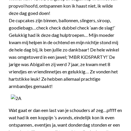
propvol hoofd, ontspannen kon ik haast niet, ik wilde
deze dag goed doen!
De cupcakes zijn binnen, ballonnen, slingers, siroop,
goodiebags…check check dubbel check ‘aan de slag!’
Gelukkig had ik deze dag hulptroepen… Mijn moeder
kwam mij helpen in de ochtend en mijn nichtje stond mij
de hele dag bij, ik ben jullie zo dankbaar! De hele winkel
was omgetoverd in een jawel; ‘MBR KiDSPARTY!’ De
jarige was Abigail en zij werd 7 jaar, ze kwam met 8
vriendjes en vriendinnetjes en gelukkig… Ze vonden het
hartstikke leuk! Ze hebben allemaal prachtige
armbandjes gemaakt!
Wat gaat er dan een last van je schouders af zeg…pffff en
wat had ik een koppijn ’s avonds, eindelijk kon ik even
ontspannen.. eventjes ja, want donderdag stonden er een