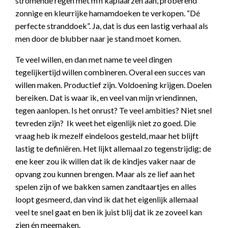
stromende regen met m’n kaplaarzen aan, proberend
zonnige en kleurrijke hamamdoeken te verkopen. “Dé
perfecte stranddoek”. Ja, dat is dus een lastig verhaal als
men door de blubber naar je stand moet komen.
Te veel willen, en dan met name te veel dingen
tegelijkertijd willen combineren. Overal een succes van
willen maken. Productief zijn. Voldoening krijgen. Doelen
bereiken. Dat is waar ik, en veel van mijn vriendinnen,
tegen aanlopen. Is het onrust? Te veel ambities? Niet snel
tevreden zijn? Ik weet het eigenlijk niet zo goed. Die
vraag heb ik mezelf eindeloos gesteld, maar het blijft
lastig te definiëren. Het lijkt allemaal zo tegenstrijdig; de
ene keer zou ik willen dat ik de kindjes vaker naar de
opvang zou kunnen brengen. Maar als ze lief aan het
spelen zijn of we bakken samen zandtaartjes en alles
loopt gesmeerd, dan vind ik dat het eigenlijk allemaal
veel te snel gaat en ben ik juist blij dat ik ze zoveel kan
zien én meemaken.