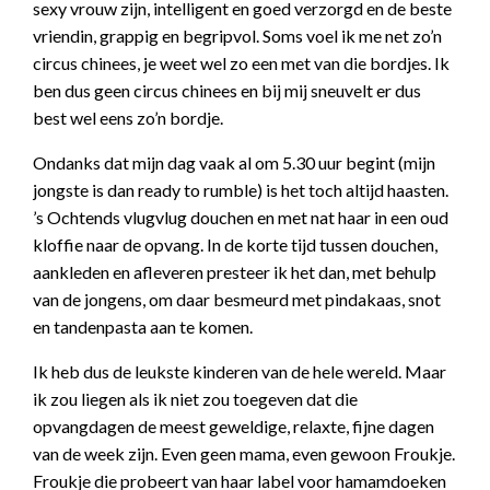
sexy vrouw zijn, intelligent en goed verzorgd en de beste
vriendin, grappig en begripvol. Soms voel ik me net zo’n
circus chinees, je weet wel zo een met van die bordjes. Ik
ben dus geen circus chinees en bij mij sneuvelt er dus
best wel eens zo’n bordje.
Ondanks dat mijn dag vaak al om 5.30 uur begint (mijn
jongste is dan ready to rumble) is het toch altijd haasten.
’s Ochtends vlugvlug douchen en met nat haar in een oud
kloffie naar de opvang. In de korte tijd tussen douchen,
aankleden en afleveren presteer ik het dan, met behulp
van de jongens, om daar besmeurd met pindakaas, snot
en tandenpasta aan te komen.
Ik heb dus de leukste kinderen van de hele wereld. Maar
ik zou liegen als ik niet zou toegeven dat die
opvangdagen de meest geweldige, relaxte, fijne dagen
van de week zijn. Even geen mama, even gewoon Froukje.
Froukje die probeert van haar label voor hamamdoeken