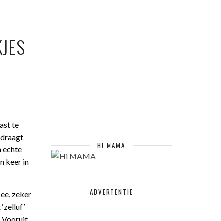
KJES
ast te
e draagt
HI MAMA
n echte
n keer in
ADVERTENTIE
Nee, zeker
‘zelluf’
 Vooruit,