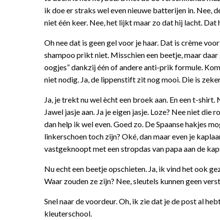
ik doe er straks wel even nieuwe batterijen in. Nee, 
niet één keer. Nee, het lijkt maar zo dat hij lacht. Dat
Oh nee dat is geen gel voor je haar. Dat is crème vo
shampoo prikt niet. Misschien een beetje, maar daar 
oogjes” dankzij één of andere anti-prik formule. Kom 
niet nodig. Ja, de lippenstift zit nog mooi. Die is zek
Ja, je trekt nu wel ècht een broek aan. En een t-shirt.
Jawel jasje aan. Ja je eigen jasje. Loze? Nee niet die 
dan help ik wel even. Goed zo. De Spaanse hakjes mog
linkerschoen toch zijn? Oké, dan maar even je kaplaa
vastgeknoopt met een stropdas van papa aan de kaps
Nu echt een beetje opschieten. Ja, ik vind het ook ge
Waar zouden ze zijn? Nee, sleutels kunnen geen verst
Snel naar de voordeur. Oh, ik zie dat je de post al 
kleuterschool.