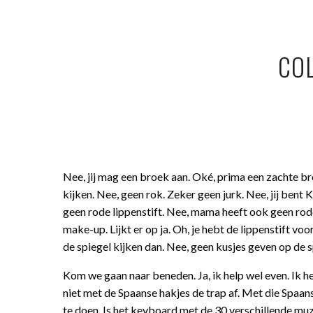
COL
Nee, jij mag een broek aan. Oké, prima een zachte bro
kijken. Nee, geen rok. Zeker geen jurk. Nee, jij bent 
geen rode lippenstift. Nee, mama heeft ook geen rod
make-up. Lijkt er op ja. Oh, je hebt de lippenstift 
de spiegel kijken dan. Nee, geen kusjes geven op de sp
Kom we gaan naar beneden. Ja, ik help wel even. Ik heb
niet met de Spaanse hakjes de trap af. Met die Spaanse
te doen. Is het keyboard met de 30 verschillende muz