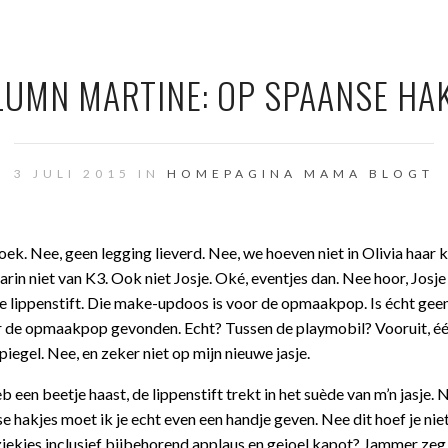
UMN MARTINE: OP SPAANSE HA
3 JULI 2015 IN
HOMEPAGINA
MAMA BLOGT
ek. Nee, geen legging lieverd. Nee, we hoeven niet in Olivia haar k
Karin niet van K3. Ook niet Josje. Oké, eventjes dan. Nee hoor, Josj
e lippenstift. Die make-updoos is voor de opmaakpop. Is écht gee
voor de opmaakpop gevonden. Echt? Tussen de playmobil? Vooruit, éé
iegel. Nee, en zeker niet op mijn nieuwe jasje.
 een beetje haast, de lippenstift trekt in het suède van m’n jasje. 
 hakjes moet ik je echt even een handje geven. Nee dit hoef je niet 
iekjes inclusief bijbehorend applaus en gejoel kapot? Jammer zeg.