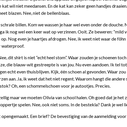
de kat wil niet meedansen. En de kat kan zeker geen handjes draaie
 heet blazen. Nee, niet de bellenblaas.
or schrale billen. Kom we wassen je haar wel even onder de douche. 
ga ik nog wel een keer wat op verzinnen. Ooit. Ze beweren: “mild 
op. Nog even je haartjes afdrogen. Nee, ik weet niet waar de föhn i
er waterproof.
 Nee, dit shirt is niet “echt heel stom”. Waar zouden je schoenen toch
roze, die blauw-wit gestreepte is van jou. Nu even aandoen. Ik tel to
en echt even thuisblijven. Kijk, één schoen al gevonden. Waar zou 
rzen aan. Ja, ik weet dat het niet regent. Waarom hangt die andere
tok? Oh, een schommelschoen voor je autootjes. Precies.
zellig maar we moeten Olivia van school halen. Oh goed dat je het z
oppertje spelen. Nee, ook niet soms. In de bestekla? Dank je wel li
hebt opengemaakt. Een brief? De bevestiging van de aanmelding voor