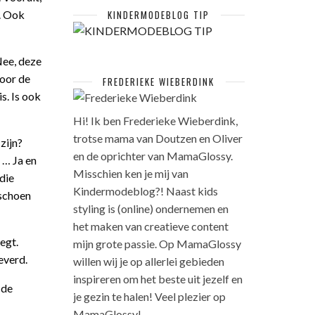
n. Ook
KINDERMODEBLOG TIP
Nee, deze
voor de
FREDERIEKE WIEBERDINK
s. Is ook
Hi! Ik ben Frederieke Wieberdink,
trotse mama van Doutzen en Oliver
 zijn?
en de oprichter van MamaGlossy.
t … Ja en
Misschien ken je mij van
die
Kindermodeblog?! Naast kids
 schoen
styling is (online) ondernemen en
het maken van creatieve content
egt.
mijn grote passie. Op MamaGlossy
everd.
willen wij je op allerlei gebieden
inspireren om het beste uit jezelf en
 de
je gezin te halen! Veel plezier op
MamaGlossy!