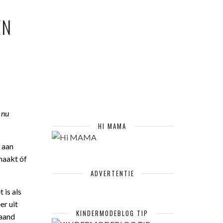
EN
 nu
HI MAMA
i aan
maakt óf
ADVERTENTIE
 is als
er uit
KINDERMODEBLOG TIP
maand