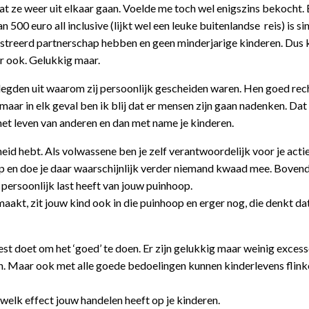
dat ze weer uit elkaar gaan. Voelde me toch wel enigszins bekocht.
n 500 euro all inclusive (lijkt wel een leuke buitenlandse reis) is s
istreerd partnerschap hebben en geen minderjarige kinderen. Dus 
r ook. Gelukkig maar.
legden uit waarom zij persoonlijk gescheiden waren. Hen goed rec
, maar in elk geval ben ik blij dat er mensen zijn gaan nadenken. Dat 
het leven van anderen en dan met name je kinderen.
eid hebt. Als volwassene ben je zelf verantwoordelijk voor je acties
op en doe je daar waarschijnlijk verder niemand kwaad mee. Boven
 persoonlijk last heeft van jouw puinhoop.
maakt, zit jouw kind ook in die puinhoop en erger nog, die denkt da
st doet om het ‘goed’ te doen. Er zijn gelukkig maar weinig exces
en. Maar ook met alle goede bedoelingen kunnen kinderlevens flin
elk effect jouw handelen heeft op je kinderen.