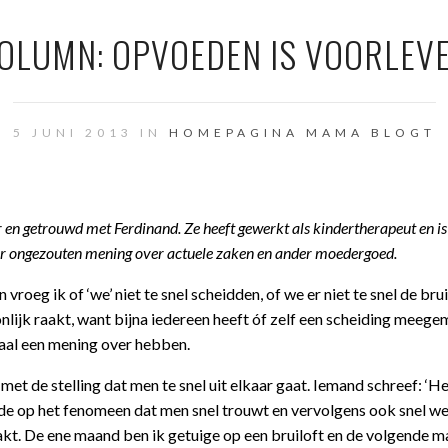
OLUMN: OPVOEDEN IS VOORLEV
5 JUNI 2013 IN
HOMEPAGINA
MAMA BLOGT
en getrouwd met Ferdinand. Ze heeft gewerkt als kindertherapeut en is
r ongezouten mening over actuele zaken en ander moedergoed.
oeg ik of ‘we’ niet te snel scheidden, of we er niet te snel de bru
nlijk raakt, want bijna iedereen heeft óf zelf een scheiding meege
emaal een mening over hebben.
 de stelling dat men te snel uit elkaar gaat. Iemand schreef: ‘Het
elde op het fenomeen dat men snel trouwt en vervolgens ook snel we
aakt. De ene maand ben ik getuige op een bruiloft en de volgende 