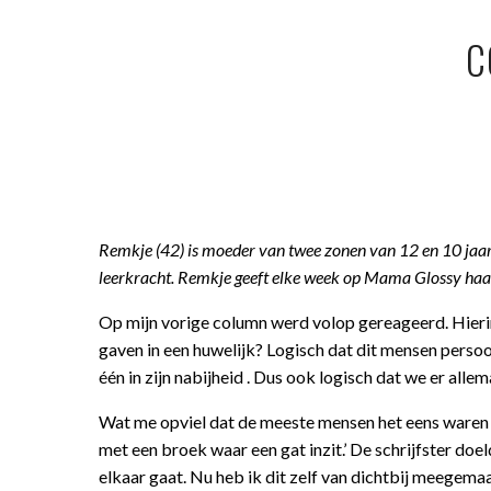
C
Remkje (42) is moeder van twee zonen van 12 en 10 jaar 
leerkracht. Remkje geeft elke week op Mama Glossy haa
Op mijn vorige column werd volop gereageerd. Hierin vr
gaven in een huwelijk? Logisch dat dit mensen persoo
één in zijn nabijheid . Dus ook logisch dat we er all
Wat me opviel dat de meeste mensen het eens waren met
met een broek waar een gat inzit.’ De schrijfster do
elkaar gaat. Nu heb ik dit zelf van dichtbij meegem