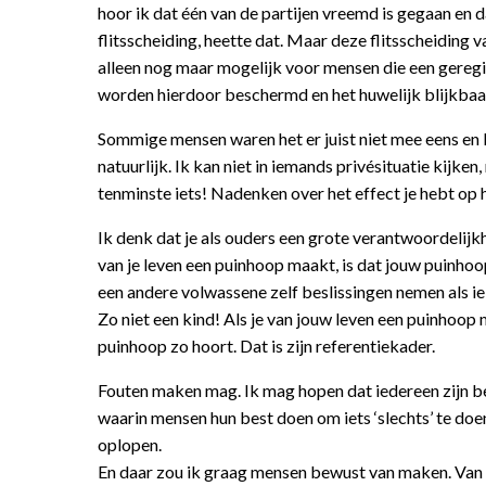
hoor ik dat één van de partijen vreemd is gegaan en 
flitsscheiding, heette dat. Maar deze flitsscheiding va
alleen nog maar mogelijk voor mensen die een gereg
worden hierdoor beschermd en het huwelijk blijkbaa
Sommige mensen waren het er juist niet mee eens en 
natuurlijk. Ik kan niet in iemands privésituatie kijken
tenminste iets! Nadenken over het effect je hebt op 
Ik denk dat je als ouders een grote verantwoordelijkh
van je leven een puinhoop maakt, is dat jouw puinho
een andere volwassene zelf beslissingen nemen als ie
Zo niet een kind! Als je van jouw leven een puinhoop 
puinhoop zo hoort. Dat is zijn referentiekader.
Fouten maken mag. Ik mag hopen dat iedereen zijn be
waarin mensen hun best doen om iets ‘slechts’ te do
oplopen.
En daar zou ik graag mensen bewust van maken. Van w