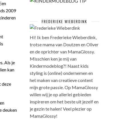
 Een
inds 2009
kinderen
FREDERIEKE WIEBERDINK
ht
Hi! Ik ben Frederieke Wieberdink,
is
trotse mama van Doutzen en Oliver
en de oprichter van MamaGlossy.
Misschien ken je mij van
. Als je
Kindermodeblog?! Naast kids
dien kan
styling is (online) ondernemen en
het maken van creatieve content
t deze
mijn grote passie. Op MamaGlossy
willen wij je op allerlei gebieden
inspireren om het beste uit jezelf en
sen
je gezin te halen! Veel plezier op
ke deuken
MamaGlossy!