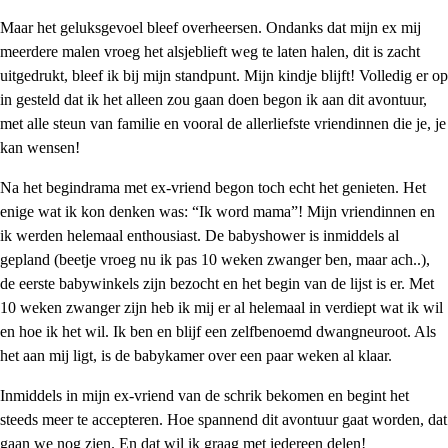
Maar het geluksgevoel bleef overheersen. Ondanks dat mijn ex mij
meerdere malen vroeg het alsjeblieft weg te laten halen, dit is zacht
uitgedrukt, bleef ik bij mijn standpunt. Mijn kindje blijft! Volledig er op
in gesteld dat ik het alleen zou gaan doen begon ik aan dit avontuur,
met alle steun van familie en vooral de allerliefste vriendinnen die je, je
kan wensen!
Na het begindrama met ex-vriend begon toch echt het genieten. Het
enige wat ik kon denken was: “Ik word mama”! Mijn vriendinnen en
ik werden helemaal enthousiast. De babyshower is inmiddels al
gepland (beetje vroeg nu ik pas 10 weken zwanger ben, maar ach..),
de eerste babywinkels zijn bezocht en het begin van de lijst is er. Met
10 weken zwanger zijn heb ik mij er al helemaal in verdiept wat ik wil
en hoe ik het wil. Ik ben en blijf een zelfbenoemd dwangneuroot. Als
het aan mij ligt, is de babykamer over een paar weken al klaar.
Inmiddels in mijn ex-vriend van de schrik bekomen en begint het
steeds meer te accepteren. Hoe spannend dit avontuur gaat worden, dat
gaan we nog zien. En dat wil ik graag met iedereen delen!