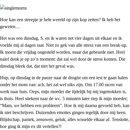
Hoe kan een streepje je hele wereld op zijn kop zetten? Ik heb het
geweten…
Het was een dinsdag, S. en ik waren net vier dagen uit elkaar en ik
voelde mij al dagen raar. Niet zo gek van alle stress van een break-up.
Ik moest die vrijdag ongesteld worden, maar dat gebeurde niet. Heel
naïef denk je op zo’n moment: dat zal wel door de stress komen. Die
dinsdag bleek dat, dat niet het geval was.
Hup, op dinsdag in de pauze naar de drogist om een test te gaan halen
onder het mom van: ach, het zal wel niks zijn. Om 17.00 racen van
werk naar huis. Oeps, mijn moeder die tijdelijk bij mij ingetrokken is,
is thuis. Heel stiekem naar de wc. 5 minuten later riep ik mijn moeder;
“Mam, we hebben een probleem”. Hoe ik mij daarna gevoeld heb, kan
ik niet beschrijven. Duizenden emoties gingen tegelijk door mij heen.
Blijdschap, paniek, zenuwen, geluk, alles wisselde elkaar af. Tenslotte,
hoe ging ik mijn ex dit vertellen?!