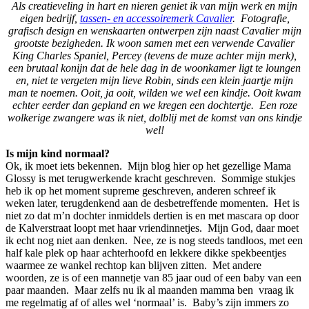
Als creatieveling in hart en nieren geniet ik van mijn werk en mijn
eigen bedrijf,
tassen- en accessoiremerk Cavalier
. Fotografie,
grafisch design en wenskaarten ontwerpen zijn naast Cavalier mijn
grootste bezigheden. Ik woon samen met een verwende Cavalier
King Charles Spaniel, Percey (tevens de muze achter mijn merk),
een brutaal konijn dat de hele dag in de woonkamer ligt te loungen
en, niet te vergeten mijn lieve Robin, sinds een klein jaartje mijn
man te noemen. Ooit, ja ooit, wilden we wel een kindje. Ooit kwam
echter eerder dan gepland en we kregen een dochtertje. Een roze
wolkerige zwangere was ik niet, dolblij met de komst van ons kindje
wel!
Is mijn kind normaal?
Ok, ik moet iets bekennen. Mijn blog hier op het gezellige Mama
Glossy is met terugwerkende kracht geschreven. Sommige stukjes
heb ik op het moment supreme geschreven, anderen schreef ik
weken later, terugdenkend aan de desbetreffende momenten. Het is
niet zo dat m’n dochter inmiddels dertien is en met mascara op door
de Kalverstraat loopt met haar vriendinnetjes. Mijn God, daar moet
ik echt nog niet aan denken. Nee, ze is nog steeds tandloos, met een
half kale plek op haar achterhoofd en lekkere dikke spekbeentjes
waarmee ze wankel rechtop kan blijven zitten. Met andere
woorden, ze is of een mannetje van 85 jaar oud of een baby van een
paar maanden. Maar zelfs nu ik al maanden mamma ben vraag ik
me regelmatig af of alles wel ‘normaal’ is. Baby’s zijn immers zo