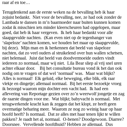
raar af en toe…
Terugdenkend aan de eerste weken na de bevalling heb ik haar
zojuist bedankt. Niet voor de bevalling, nee, ze had ook zonder de
Lambada te dansen in m’n baarmoeder naar buiten kunnen komen
zodat ik misschien iets minder kleerscheuren had opgelopen, maar
goed, dat heb ik haar vergeven. Ik heb haar bedankt voor alle
slaapgevulde nachten. (Kan even niet op de tegenhanger van
‘slapeloze’ nachten komen, we houden het maar op slaapgevulde,
bij deze). Mijn man en ik herkennen dat beeld van slapeloze
nachten, dat zo veel ouders al struikelend over hun wallen schetsen,
niet helemaal. Juist dat beeld van doodvermoeide ouders vindt
iedereen zo normaal, maar wij niet. Lila Bear sliep al vrij snel uren
achter elkaar door. Bij het consultatie bureau vond ik het dan ook
nodig om te vragen of dat wel ‘normaal’ was. Maar wat blijkt?
Alles is normaal! Elk geluid, elke beweging, elke blik, elk raar
vlekje en dingetje; allemaal normaal. Bij het eerste bezoekje vroeg
ik bezorgd waarom mijn dochter een vacht had. Ik had een
aflevering van Reportage gezien over zo’n weerwolf jongetje en zag
de raarste dingen voor me. Wat blijkt; babyvacht is normaal. Met
terugwerkende kracht kan ik zeggen dat het klopt, ze heeft geen
overmatige beharing meer. Waarom ze nog zo weinig haar op haar
hoofd heeft? Is normaal. Dat ze alles met haar tenen lijkt te willen
pakken? Je raadt het al, normaal. O-benen? Doodgewoon. Diarree?
Doorsnee. Vervellende hoofdhuid? Hebben ze allemaal. Dus