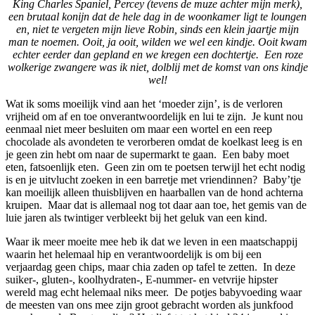
King Charles Spaniel, Percey (tevens de muze achter mijn merk),
een brutaal konijn dat de hele dag in de woonkamer ligt te loungen
en, niet te vergeten mijn lieve Robin, sinds een klein jaartje mijn
man te noemen. Ooit, ja ooit, wilden we wel een kindje. Ooit kwam
echter eerder dan gepland en we kregen een dochtertje. Een roze
wolkerige zwangere was ik niet, dolblij met de komst van ons kindje
wel!
Wat ik soms moeilijk vind aan het ‘moeder zijn’, is de verloren
vrijheid om af en toe onverantwoordelijk en lui te zijn. Je kunt nou
eenmaal niet meer besluiten om maar een wortel en een reep
chocolade als avondeten te verorberen omdat de koelkast leeg is en
je geen zin hebt om naar de supermarkt te gaan. Een baby moet
eten, fatsoenlijk eten. Geen zin om te poetsen terwijl het echt nodig
is en je uitvlucht zoeken in een barretje met vriendinnen? Baby’tje
kan moeilijk alleen thuisblijven en haarballen van de hond achterna
kruipen. Maar dat is allemaal nog tot daar aan toe, het gemis van de
luie jaren als twintiger verbleekt bij het geluk van een kind.
Waar ik meer moeite mee heb ik dat we leven in een maatschappij
waarin het helemaal hip en verantwoordelijk is om bij een
verjaardag geen chips, maar chia zaden op tafel te zetten. In deze
suiker-, gluten-, koolhydraten-, E-nummer- en vetvrije hipster
wereld mag echt helemaal niks meer. De potjes babyvoeding waar
de meesten van ons mee zijn groot gebracht worden als junkfood