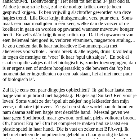
aanschouwd. Borstvoeding? Het liefst tot het kind 34 jaar oud is.
Al doe je nog zo je best, zul je de nodige kritiek over je heen
gespuwd krijgen. Ik ben vrijwillig slachtoffer geworden van deze
hapjes trend. Lila Bear krijgt thuisgemaakt, vers, puur eten. Soms
maak een paar maaltijden in één keer, welke dan de vriezer of de
koelkast in gaan en worden opgewarmd wanneer mevrouw honger
heeft. En zelfs dáár krijg ik nog kritiek op. Dat het opwarmen van
eten helemaal niet goed is, verloren vitaminen, magnetron straling…
Je zou denken dat ik haar radioactieve E-nummerpasta met
alienvlees voorschotel. Soms breek ik alle regels, druis ik volledig
in tegen de menigte en ‘voer’ ik haar ‘spul uit zakjes’. En ook al
staat er op die zakjes dat het biologisch is, zonder toevoegingen, dan
is er ergens een of andere hoogleraarklojo die beweert dat ‘op het
moment dat er ingredienten op een pak staan, het al niet meer puur
of biologisch is’.
Zal ik je eens een paar dingetjes opbiechten? Ik gaf haar laatst een
hapje van mijn brood met hagelslag. Hagelslag! Suiker! Ren voor je
leven! Soms vindt ze dat ‘spul uit zakjes’ nog lekkerder dan mijn
verse, culinaire tijdrovers. Ze gaf een stukje wortel aan de hond en
nam daarna zelf een hapje met dezelfde hand. Meestal geven we
haar geen Speltbrood, maar gewoon, ordinair, plebs volkoren brood.
Oh, horror! Erg he? Om het compleet te maken had ze laatst een
plastic spatel in haar hand. Die is vast en zeker niet BPA-vrij. Ik
heb niet meteen de hulpdiensten gebeld om haar grondig te laten