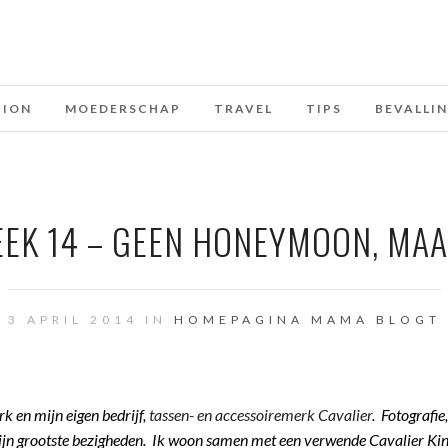
HION
MOEDERSCHAP
TRAVEL
TIPS
BEVALLI
EEK 14 – GEEN HONEYMOON, MA
3 APRIL 2014 IN
HOMEPAGINA
MAMA BLOGT
rk en mijn eigen bedrijf,
tassen- en accessoiremerk Cavalier
. Fotografie
ijn grootste bezigheden. Ik woon samen met een verwende Cavalier Ki