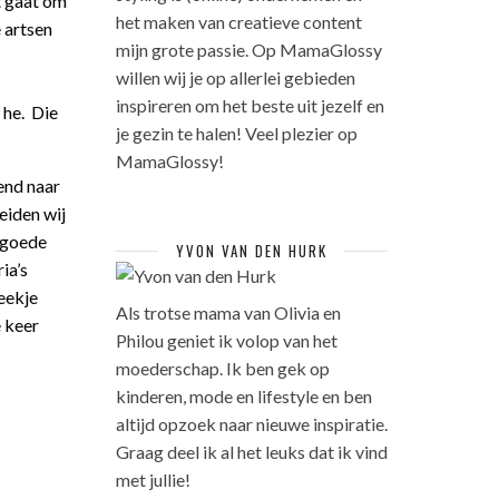
t gaat om
het maken van creatieve content
 artsen
mijn grote passie. Op MamaGlossy
willen wij je op allerlei gebieden
inspireren om het beste uit jezelf en
 he. Die
je gezin te halen! Veel plezier op
MamaGlossy!
end naar
eiden wij
 goede
YVON VAN DEN HURK
ia’s
eekje
Als trotse mama van Olivia en
e keer
Philou geniet ik volop van het
moederschap. Ik ben gek op
kinderen, mode en lifestyle en ben
altijd opzoek naar nieuwe inspiratie.
Graag deel ik al het leuks dat ik vind
met jullie!