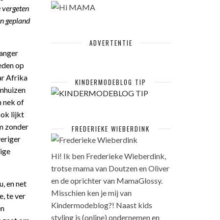
e vergeten
an gepland
ADVERTENTIE
wanger
eden op
ar Afrika
KINDERMODEBLOG TIP
enhuizen
n nek of
ok lijkt
am zonder
FREDERIEKE WIEBERDINK
veriger
ige
Hi! Ik ben Frederieke Wieberdink,
trotse mama van Doutzen en Oliver
en de oprichter van MamaGlossy.
, en net
Misschien ken je mij van
, te ver
Kindermodeblog?! Naast kids
en
styling is (online) ondernemen en