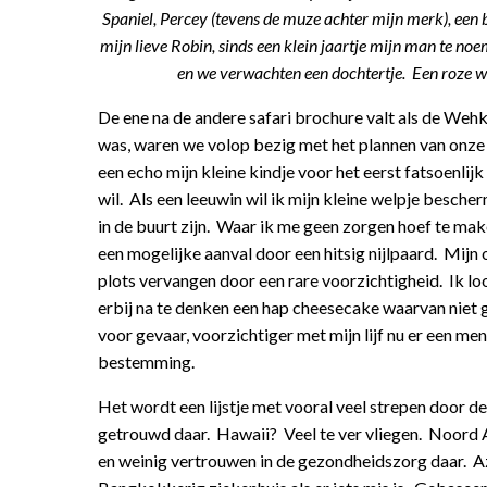
Spaniel, Percey (tevens de muze achter mijn merk), een b
mijn lieve Robin, sinds een klein jaartje mijn man te no
en we verwachten een dochtertje. Een roze wo
De ene na de andere safari brochure valt als de We
was, waren we volop bezig met het plannen van onze
een echo mijn kleine kindje voor het eerst fatsoenli
wil. Als een leeuwin wil ik mijn kleine welpje besche
in de buurt zijn. Waar ik me geen zorgen hoef te mak
een mogelijke aanval door een hitsig nijlpaard. Mijn
plots vervangen door een rare voorzichtigheid. Ik lo
erbij na te denken een hap cheesecake waarvan niet g
voor gevaar, voorzichtiger met mijn lijf nu er een me
bestemming.
Het wordt een lijstje met vooral veel strepen door 
getrouwd daar. Hawaii? Veel te ver vliegen. Noord 
en weinig vertrouwen in de gezondheidszorg daar. Azie