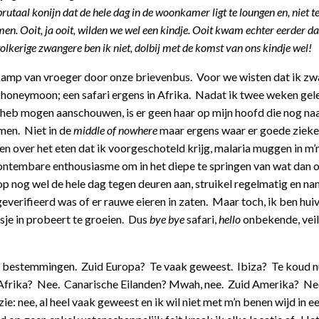
rutaal konijn dat de hele dag in de woonkamer ligt te loungen en, niet t
emen. Ooit, ja ooit, wilden we wel een kindje. Ooit kwam echter eerder d
lkerige zwangere ben ik niet, dolbij met de komst van ons kindje wel!
hkamp van vroeger door onze brievenbus. Voor we wisten dat ik z
 honeymoon; een safari ergens in Afrika. Nadat ik twee weken gel
jk heb mogen aanschouwen, is er geen haar op mijn hoofd die nog na
rmen. Niet in de
middle of nowhere
maar ergens waar er goede ziek
en over het eten dat ik voorgeschoteld krijg, malaria muggen in m’
 ontembare enthousiasme om in het diepe te springen van wat dan o
op nog wel de hele dag tegen deuren aan, struikel regelmatig en n
everifieerd was of er rauwe eieren in zaten. Maar toch, ik ben hui
nsje in probeert te groeien. Dus
bye bye
safari,
hello
onbekende, veil
de bestemmingen. Zuid Europa? Te vaak geweest. Ibiza? Te koud nu
Afrika? Nee. Canarische Eilanden? Mwah, nee. Zuid Amerika? Nee
: nee, al heel vaak geweest en ik wil niet met m’n benen wijd in e