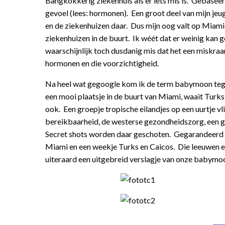
Bangkokkerig ziekenhuis als er iets mis is. Gebaseer
gevoel (lees: hormonen). Een groot deel van mijn je
en de ziekenhuizen daar. Dus mijn oog valt op Miami.
ziekenhuizen in de buurt. Ik wéét dat er weinig kan ge
waarschijnlijk toch dusdanig mis dat het een miskra
hormonen en die voorzichtigheid.
Na heel wat gegoogle kom ik de term babymoon tege
een mooi plaatsje in de buurt van Miami, waait Turk
ook. Een groepje tropische eilandjes op een uurtje
bereikbaarheid, de westerse gezondheidszorg, een goe
Secret shots worden daar geschoten. Gegarandeerd 
Miami en een weekje Turks en Caicos. Die leeuwen en
uiteraard een uitgebreid verslagje van onze babymoo