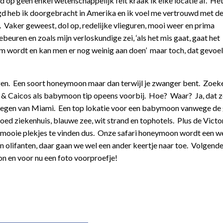
d op geen enkel wetenschappelijk feit kraak ik elke locatie af. He
ugd heb ik doorgebracht in Amerika en ik voel me vertrouwd met de
 Vaker geweest, dol op, redelijke vlieguren, mooi weer en prima
beuren en zoals mijn verloskundige zei, ‘als het mis gaat, gaat het
am wordt en kan men er nog weinig aan doen’ maar toch, dat gevoel
n. Een soort honeymoon maar dan terwijl je zwanger bent. Zoek
s & Caicos als babymoon tip opeens voorbij. Hoe? Waar? Ja, dat z
 vliegen van Miami. Een top lokatie voor een babymoon vanwege de
d ziekenhuis, blauwe zee, wit strand en tophotels. Plus de Victor
mooie plekjes te vinden dus. Onze safari honeymoon wordt een w
 olifanten, daar gaan we wel een ander keertje naar toe. Volgend
n en voor nu een foto voorproefje!