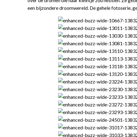
over de dromen die haar kleintje zou hebben. Ze gebr
een bijzondere droomwereld. De gehele fotoserie, 