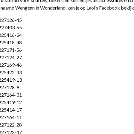
uikte hiervoor knuffels, dekens en kussentjes als accessoires en c
genaamd Wengenn in Wonderland, kan je op
Laoi’s Facebook
bekijk