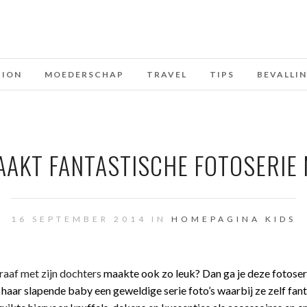
HION
MOEDERSCHAP
TRAVEL
TIPS
BEVALLI
AKT FANTASTISCHE FOTOSERIE
16 SEPTEMBER 2014 IN
HOMEPAGINA
KIDS
aaf met zijn dochters
maakte ook zo leuk? Dan ga je deze fotoseri
aar slapende baby een geweldige serie foto’s waarbij ze zelf fan