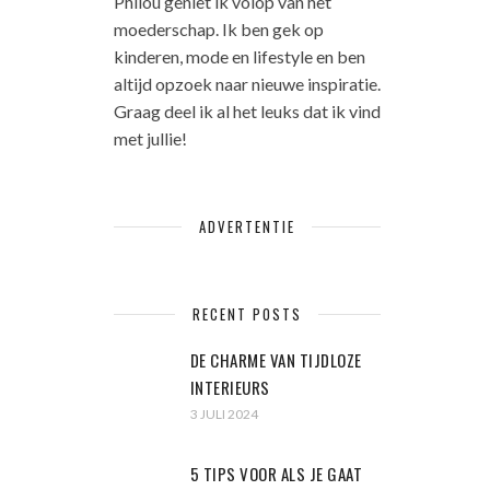
Philou geniet ik volop van het
moederschap. Ik ben gek op
kinderen, mode en lifestyle en ben
altijd opzoek naar nieuwe inspiratie.
Graag deel ik al het leuks dat ik vind
met jullie!
ADVERTENTIE
RECENT POSTS
DE CHARME VAN TIJDLOZE
INTERIEURS
3 JULI 2024
5 TIPS VOOR ALS JE GAAT