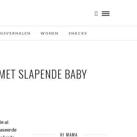
NGSVERHALEN
WONEN
SNACKS
 MET SLAPENDE BABY
e al
taseerde
HI MAMA