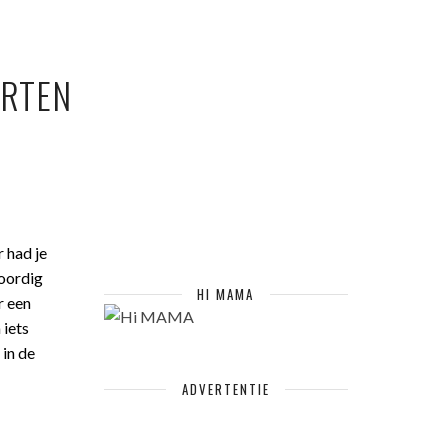
ARTEN
r had je
woordig
HI MAMA
r een
 iets
 in de
ADVERTENTIE