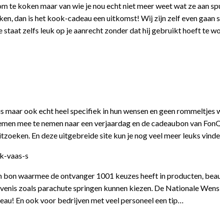
d om te koken maar van wie je nou echt niet meer weet wat ze aan sp
aken, dan is het kook-cadeau een uitkomst! Wij zijn zelf even gaan
taat zelfs leuk op je aanrecht zonder dat hij gebruikt hoeft te wor
uis maar ook echt heel specifiek in hun wensen en geen rommeltjes w
oemen mee te nemen naar een verjaardag en de cadeaubon van FonQ 
zoeken. En deze uitgebreide site kun je nog veel meer leuks vinde
een bon waarmee de ontvanger 1001 keuzes heeft in producten, bea
evenis zoals parachute springen kunnen kiezen. De Nationale Wens
deau! En ook voor bedrijven met veel personeel een tip…