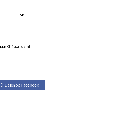
naar
Giftcards.nl
Delen op Facebook