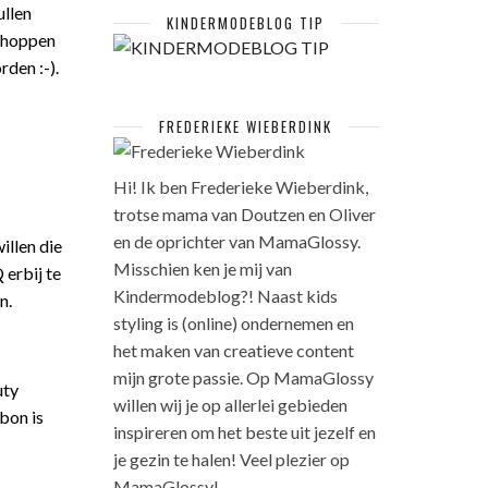
ullen
KINDERMODEBLOG TIP
 shoppen
den :-).
FREDERIEKE WIEBERDINK
Hi! Ik ben Frederieke Wieberdink,
trotse mama van Doutzen en Oliver
en de oprichter van MamaGlossy.
illen die
Misschien ken je mij van
erbij te
Kindermodeblog?! Naast kids
n.
styling is (online) ondernemen en
het maken van creatieve content
mijn grote passie. Op MamaGlossy
uty
willen wij je op allerlei gebieden
bon is
inspireren om het beste uit jezelf en
je gezin te halen! Veel plezier op
MamaGlossy!