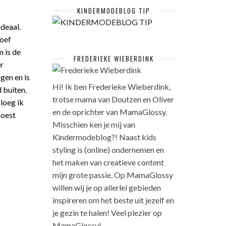
KINDERMODEBLOG TIP
ideaal.
hoef
n is de
FREDERIEKE WIEBERDINK
er
gen en is
Hi! Ik ben Frederieke Wieberdink,
d buiten.
trotse mama van Doutzen en Oliver
loeg ik
en de oprichter van MamaGlossy.
moest
Misschien ken je mij van
Kindermodeblog?! Naast kids
styling is (online) ondernemen en
het maken van creatieve content
mijn grote passie. Op MamaGlossy
willen wij je op allerlei gebieden
inspireren om het beste uit jezelf en
je gezin te halen! Veel plezier op
MamaGlossy!