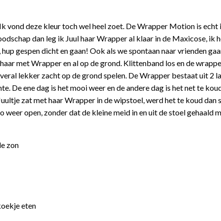
Ik vond deze kleur toch wel heel zoet. De Wrapper Motion is echt 
odschap dan leg ik Juul haar Wrapper al klaar in de Maxicose, ik 
n, hup gespen dicht en gaan! Ook als we spontaan naar vrienden gaa
g haar met Wrapper en al op de grond. Klittenband los en de wrapp
overal lekker zacht op de grond spelen. De Wrapper bestaat uit 2 la
nte. De ene dag is het mooi weer en de andere dag is het net te kou
ultje zat met haar Wrapper in de wipstoel, werd het te koud dan s
 weer open, zonder dat de kleine meid in en uit de stoel gehaald 