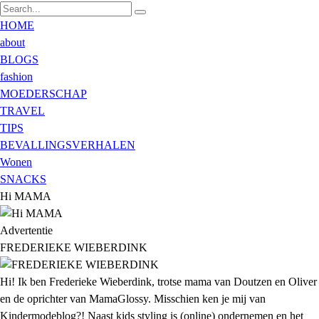
HOME
about
BLOGS
fashion
MOEDERSCHAP
TRAVEL
TIPS
BEVALLINGSVERHALEN
Wonen
SNACKS
Hi MAMA
Advertentie
FREDERIEKE WIEBERDINK
Hi! Ik ben Frederieke Wieberdink, trotse mama van Doutzen en Oliver
en de oprichter van MamaGlossy. Misschien ken je mij van
Kindermodeblog?! Naast kids styling is (online) ondernemen en het